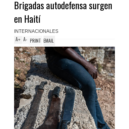
Brigadas autodefensa surgen
ante la ley"
en Haití
INTERNACIONALES
A
A
+
-
PRINT
EMAIL