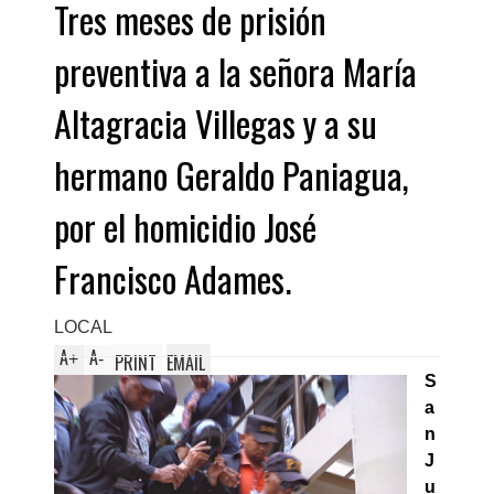
Tres meses de prisión
preventiva a la señora María
Altagracia Villegas y a su
hermano Geraldo Paniagua,
por el homicidio José
Francisco Adames.
LOCAL
A
A
+
-
PRINT
EMAIL
S
a
n
J
u