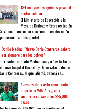
134 colegios evangélicos pasan al
sector público
El Ministerio de Educación y la
Mesa de Diálogo y Representación
Cristiana firmaron un convenio de colaboración
que permitirá a los plantel...
Danilo Medina: “Nuevo Darío Contreras deberá
ser siempre para los pobres”
El presidente Danilo Medina inauguró esta tarde
el nuevo hospital Docente y Universitario doctor
Darío Contreras, el que, afirmó, deberá se...
Asesinos de taxista encontrado
muerto en Villa Altagracia
vendieron su carro por $25,000
pesos
Por la suma de $25,000 pesos vendieron el