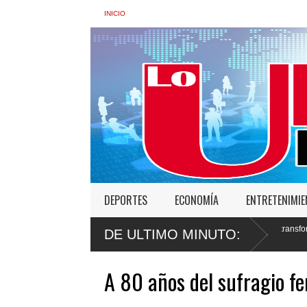
INICIO
DEPORTES
ECONOMÍA
ENTRETENIMI
 de Interior: “No vamos a desistir en nuestro empeño de transformar la Policía”, y 
DE ULTIMO MINUTO:
A 80 años del sufragio f