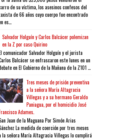
carro de su víctima, los asesinos confesos del
taxista de 66 años cuyo cuerpo fue encontrado
en es...
Salvador Holguín y Carlos Balcácer polemizan
en la Z por caso Quirino
El comunicador Salvador Holguín y el jurista
Carlos Balcácer se enfrascaron este lunes en un
debate en El Gobierno de la Mañana de la Z101 ...
Tres meses de prisión preventiva
a la señora María Altagracia
Villegas y a su hermano Geraldo
Paniagua, por el homicidio José
Francisco Adames.
San Juan de la Maguana Por Simón Arias
Sánchez La medida de coerción por tres meses
a la señora María Altagracia Villegas lo cumplirá