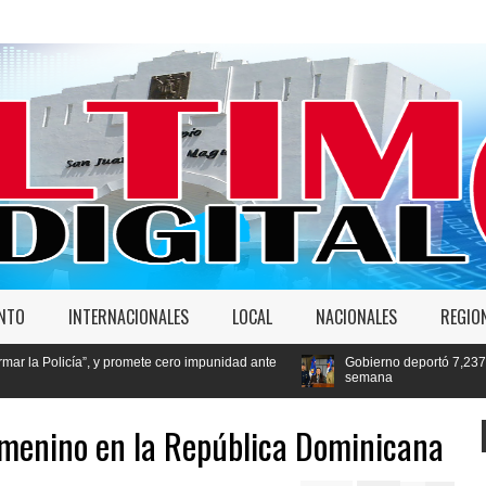
ENTO
INTERNACIONALES
LOCAL
NACIONALES
REGIO
promete cero impunidad ante
Gobierno deportó 7,237 extranjeros en condi
semana
emenino en la República Dominicana