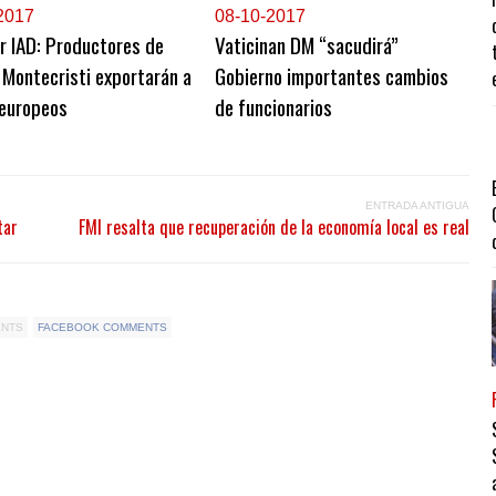
2017
0
8-10-2017
r IAD: Productores de
Vaticinan DM “sacudirá”
 Montecristi exportarán a
Gobierno importantes cambios
 europeos
de funcionarios
ENTRADA ANTIGUA
tar
FMI resalta que recuperación de la economía local es real
ENTS
FACEBOOK COMMENTS