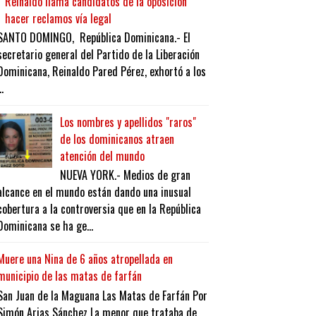
Reinaldo llama candidatos de la oposición
hacer reclamos vía legal
SANTO DOMINGO, República Dominicana.- El
secretario general del Partido de la Liberación
Dominicana, Reinaldo Pared Pérez, exhortó a los
..
Los nombres y apellidos "raros"
de los dominicanos atraen
atención del mundo
NUEVA YORK.- Medios de gran
alcance en el mundo están dando una inusual
cobertura a la controversia que en la República
Dominicana se ha ge...
Muere una Nina de 6 años atropellada en
municipio de las matas de farfán
San Juan de la Maguana Las Matas de Farfán Por
Simón Arias Sánchez La menor que trataba de