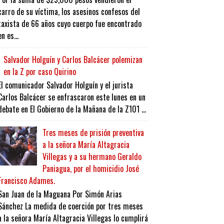
carro de su víctima, los asesinos confesos del
taxista de 66 años cuyo cuerpo fue encontrado
en es...
Salvador Holguín y Carlos Balcácer polemizan
en la Z por caso Quirino
El comunicador Salvador Holguín y el jurista
Carlos Balcácer se enfrascaron este lunes en un
debate en El Gobierno de la Mañana de la Z101 ...
Tres meses de prisión preventiva
a la señora María Altagracia
Villegas y a su hermano Geraldo
Paniagua, por el homicidio José
Francisco Adames.
San Juan de la Maguana Por Simón Arias
Sánchez La medida de coerción por tres meses
a la señora María Altagracia Villegas lo cumplirá