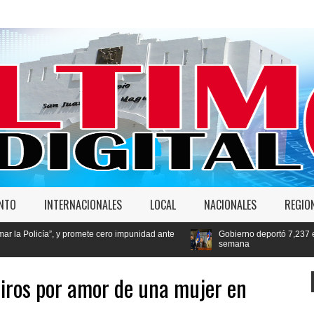
ENTO
INTERNACIONALES
LOCAL
NACIONALES
REGIO
romete cero impunidad ante
Gobierno deportó 7,237 extranjeros en condici
semana
iros por amor de una mujer en