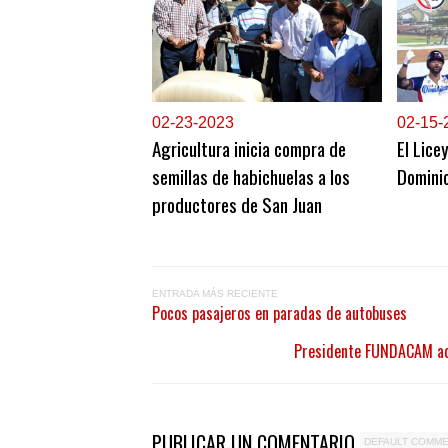
0
2-23-2023
0
2-15-
Agricultura inicia compra de
El Lice
semillas de habichuelas a los
Domini
productores de San Juan
ENTRADA MÁS RECIENTE
Pocos pasajeros en paradas de autobuses
Presidente FUNDACAM adv
PUBLICAR UN COMENTARIO
DEFAULT COMM