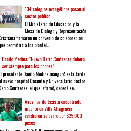
134 colegios evangélicos pasan al
sector público
El Ministerio de Educación y la
Mesa de Diálogo y Representación
Cristiana firmaron un convenio de colaboración
que permitirá a los plantel...
Danilo Medina: “Nuevo Darío Contreras deberá
ser siempre para los pobres”
El presidente Danilo Medina inauguró esta tarde
el nuevo hospital Docente y Universitario doctor
Darío Contreras, el que, afirmó, deberá se...
Asesinos de taxista encontrado
muerto en Villa Altagracia
vendieron su carro por $25,000
pesos
Por la suma de $25,000 pesos vendieron el