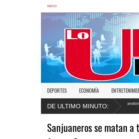
INICIO
DEPORTES
ECONOMÍA
ENTRETENIMI
e Interior: “No vamos a desistir en nuestro empeño de transformar la Policía”, y p
DE ULTIMO MINUTO:
Sanjuaneros se matan a t