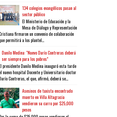
134 colegios evangélicos pasan al
sector público
El Ministerio de Educación y la
Mesa de Diálogo y Representación
Cristiana firmaron un convenio de colaboración
que permitirá a los plantel...
Danilo Medina: “Nuevo Darío Contreras deberá
ser siempre para los pobres”
El presidente Danilo Medina inauguró esta tarde
el nuevo hospital Docente y Universitario doctor
Darío Contreras, el que, afirmó, deberá se...
Asesinos de taxista encontrado
muerto en Villa Altagracia
vendieron su carro por $25,000
pesos
Por la suma de $25,000 pesos vendieron el