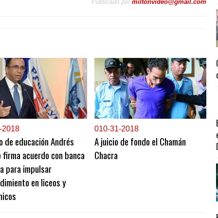
Publicado por
miltonvideo@gmail.com
-2018
0
10-31-2018
o de educación Andrés
A juicio de fondo el Chamán
 firma acuerdo con banca
Chacra
ia para impulsar
imiento en liceos y
nicos