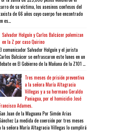
carro de su víctima, los asesinos confesos del
taxista de 66 años cuyo cuerpo fue encontrado
en es...
Salvador Holguín y Carlos Balcácer polemizan
en la Z por caso Quirino
El comunicador Salvador Holguín y el jurista
Carlos Balcácer se enfrascaron este lunes en un
debate en El Gobierno de la Mañana de la Z101 ...
Tres meses de prisión preventiva
a la señora María Altagracia
Villegas y a su hermano Geraldo
Paniagua, por el homicidio José
Francisco Adames.
San Juan de la Maguana Por Simón Arias
Sánchez La medida de coerción por tres meses
a la señora María Altagracia Villegas lo cumplirá