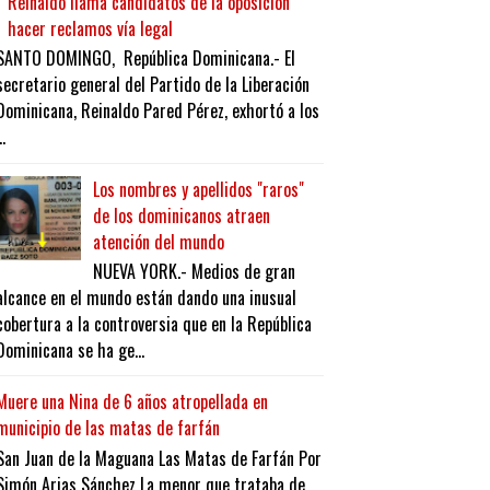
Reinaldo llama candidatos de la oposición
hacer reclamos vía legal
SANTO DOMINGO, República Dominicana.- El
secretario general del Partido de la Liberación
Dominicana, Reinaldo Pared Pérez, exhortó a los
..
Los nombres y apellidos "raros"
de los dominicanos atraen
atención del mundo
NUEVA YORK.- Medios de gran
alcance en el mundo están dando una inusual
cobertura a la controversia que en la República
Dominicana se ha ge...
Muere una Nina de 6 años atropellada en
municipio de las matas de farfán
San Juan de la Maguana Las Matas de Farfán Por
Simón Arias Sánchez La menor que trataba de