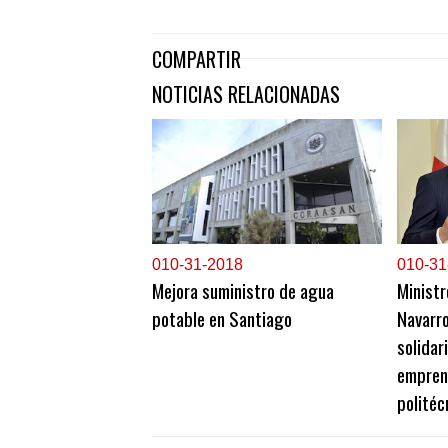
COMPARTIR
NOTICIAS RELACIONADAS
0
10-31-2018
0
10-31
Mejora suministro de agua
Ministr
potable en Santiago
Navarro
solidar
emprend
politéc