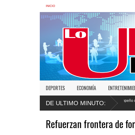
INICIO
DEPORTES
ECONOMÍA
ENTRETENIMI
Ministra de Interior: “No vamos a desistir en nuestro empeño de transformar la Po
DE ULTIMO MINUTO:
abusos
Refuerzan frontera de for