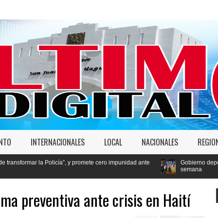
ENTO
INTERNACIONALES
LOCAL
NACIONALES
REGIO
licía”, y promete cero impunidad ante
Gobierno deportó 7,237 extranjero
semana
ma preventiva ante crisis en Haití