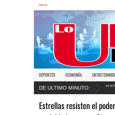
INICIO
DEPORTES
ECONOMÍA
ENTRETENIMI
r: “No vamos a desistir en nuestro empeño de transformar la Policía”, y promete ce
DE ULTIMO MINUTO:
Estrellas resisten el pod