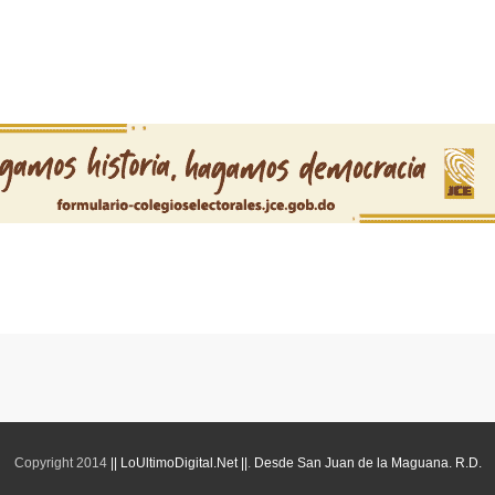
Copyright 2014
|| LoUltimoDigital.Net ||
.
Desde San Juan de la Maguana. R.D.