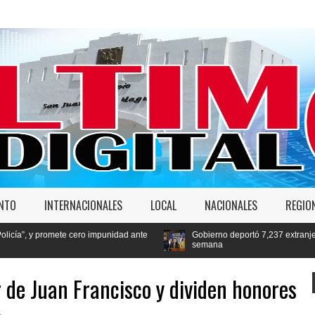
ENTO
INTERNACIONALES
LOCAL
NACIONALES
REGIO
ro impunidad ante
Gobierno deportó 7,237 extranjeros en condición migrat
semana
er de Juan Francisco y dividen honores