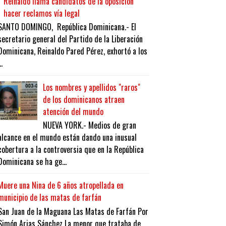
Reinaldo llama candidatos de la oposición
hacer reclamos vía legal
SANTO DOMINGO, República Dominicana.- El
secretario general del Partido de la Liberación
Dominicana, Reinaldo Pared Pérez, exhortó a los
..
Los nombres y apellidos "raros"
de los dominicanos atraen
atención del mundo
NUEVA YORK.- Medios de gran
alcance en el mundo están dando una inusual
cobertura a la controversia que en la República
Dominicana se ha ge...
Muere una Nina de 6 años atropellada en
municipio de las matas de farfán
San Juan de la Maguana Las Matas de Farfán Por
Simón Arias Sánchez La menor que trataba de