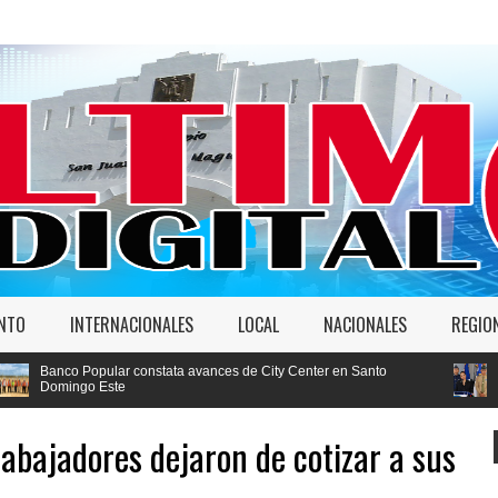
ENTO
INTERNACIONALES
LOCAL
NACIONALES
REGIO
constata avances de City Center en Santo
Faride Raful: "Si un a
ante la ley"
abajadores dejaron de cotizar a sus