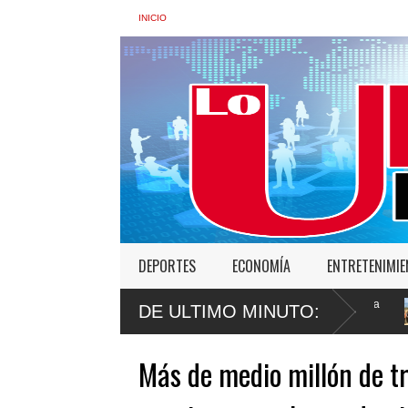
INICIO
DEPORTES
ECONOMÍA
ENTRETENIMI
ros en condición migratoria irregular durante la última
Banco Popular 
DE ULTIMO MINUTO:
Domingo Este
Más de medio millón de tr