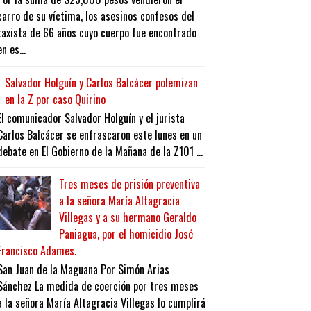
carro de su víctima, los asesinos confesos del
taxista de 66 años cuyo cuerpo fue encontrado
en es...
Salvador Holguín y Carlos Balcácer polemizan
en la Z por caso Quirino
El comunicador Salvador Holguín y el jurista
Carlos Balcácer se enfrascaron este lunes en un
debate en El Gobierno de la Mañana de la Z101 ...
Tres meses de prisión preventiva
a la señora María Altagracia
Villegas y a su hermano Geraldo
Paniagua, por el homicidio José
Francisco Adames.
San Juan de la Maguana Por Simón Arias
Sánchez La medida de coerción por tres meses
a la señora María Altagracia Villegas lo cumplirá