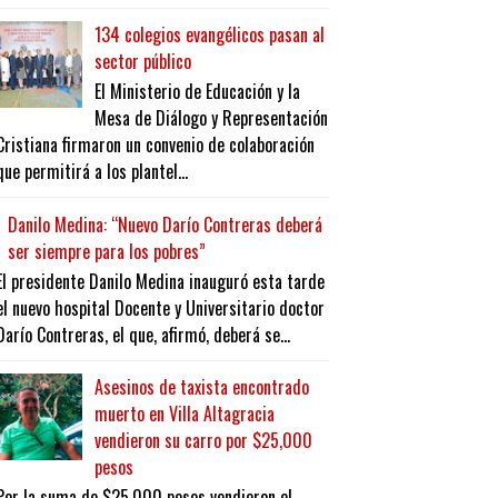
134 colegios evangélicos pasan al
sector público
El Ministerio de Educación y la
Mesa de Diálogo y Representación
Cristiana firmaron un convenio de colaboración
que permitirá a los plantel...
Danilo Medina: “Nuevo Darío Contreras deberá
ser siempre para los pobres”
El presidente Danilo Medina inauguró esta tarde
el nuevo hospital Docente y Universitario doctor
Darío Contreras, el que, afirmó, deberá se...
Asesinos de taxista encontrado
muerto en Villa Altagracia
vendieron su carro por $25,000
pesos
Por la suma de $25,000 pesos vendieron el