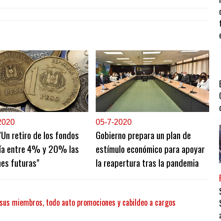
2020
0
5-7-2020
"Un retiro de los fondos
Gobierno prepara un plan de
ría entre 4% y 20% las
estímulo económico para apoyar
es futuras"
la reapertura tras la pandemia
 sus miembros, todo auto promociones y cabildeo a cargos