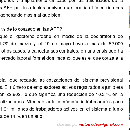
gunos y ampliamente criticado por las autoridades de la
s AFP por los efectos nocivos que tendría el retiro de esos
a generando más mal que bien.
0 % de lo cotizado en las AFP?
que el gobierno ordenó en medio de la declaratoria de
el 20 de marzo y el 19 de mayo llevó a más de 52,000
otros casos, a cancelar sus contratos, en una crisis que ha
mercado laboral formal dominicano, que es el que cotiza a la
ial -que recauda las cotizaciones del sistema previsional
is. El número de empleadores activos registrados a junio era
n 88,908, lo que significa una reducción de 10.2 % en la
otizaciones. Mientras tanto, el número de trabajadores pasó
1.91 millones de trabajadores activos en el sistema a junio
da de 14 % en un año.
Publicado por
miltonvideo@gmail.com