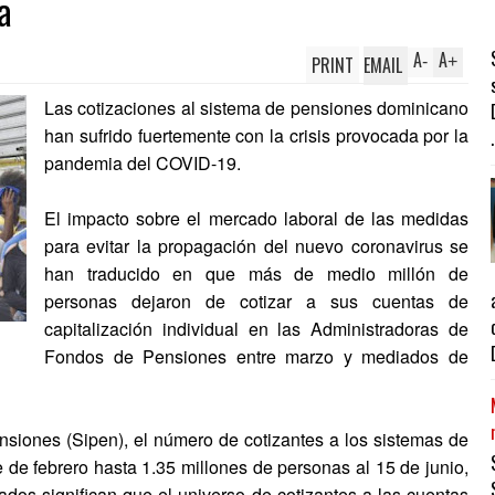
a
A
A
PRINT
EMAIL
-
+
Las cotizaciones al sistema de pensiones dominicano
han sufrido fuertemente con la crisis provocada por la
.
pandemia del COVID-19.
El impacto sobre el mercado laboral de las medidas
para evitar la propagación del nuevo coronavirus se
han traducido en que más de medio millón de
personas dejaron de cotizar a sus cuentas de
capitalización individual en las Administradoras de
Fondos de Pensiones entre marzo y mediados de
siones (Sipen), el número de cotizantes a los sistemas de
 de febrero hasta 1.35 millones de personas al 15 de junio,
ados significan que el universo de cotizantes a las cuentas