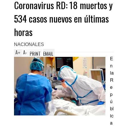
Coronavirus RD: 18 muertos y
534 casos nuevos en últimas
horas
NACIONALES
A
A
+
-
PRINT
EMAIL
E
n
la
R
e
p
ú
bl
ic
a