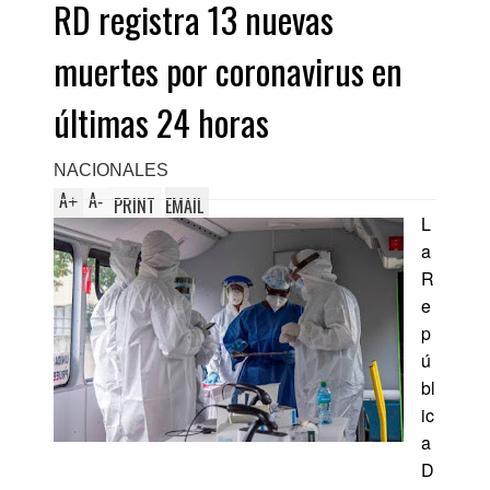
RD registra 13 nuevas
muertes por coronavirus en
últimas 24 horas
NACIONALES
A
A
+
-
PRINT
EMAIL
L
a
R
e
p
ú
bl
ic
a
D