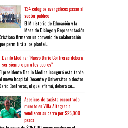
134 colegios evangélicos pasan al
sector público
El Ministerio de Educación y la
Mesa de Diálogo y Representación
Cristiana firmaron un convenio de colaboración
que permitirá a los plantel...
Danilo Medina: “Nuevo Darío Contreras deberá
ser siempre para los pobres”
El presidente Danilo Medina inauguró esta tarde
el nuevo hospital Docente y Universitario doctor
Darío Contreras, el que, afirmó, deberá se...
Asesinos de taxista encontrado
muerto en Villa Altagracia
vendieron su carro por $25,000
pesos
Por la suma de $25,000 pesos vendieron el