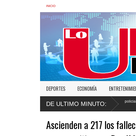
INICIO
DEPORTES
ECONOMÍA
ENTRETENIMI
r en Santo
Faride Raful: "Si un agente policial actuó mal, tendrá
DE ULTIMO MINUTO:
ante la ley"
Ascienden a 217 los fallec