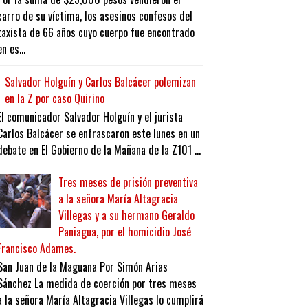
carro de su víctima, los asesinos confesos del
taxista de 66 años cuyo cuerpo fue encontrado
en es...
Salvador Holguín y Carlos Balcácer polemizan
en la Z por caso Quirino
El comunicador Salvador Holguín y el jurista
Carlos Balcácer se enfrascaron este lunes en un
debate en El Gobierno de la Mañana de la Z101 ...
Tres meses de prisión preventiva
a la señora María Altagracia
Villegas y a su hermano Geraldo
Paniagua, por el homicidio José
Francisco Adames.
San Juan de la Maguana Por Simón Arias
Sánchez La medida de coerción por tres meses
a la señora María Altagracia Villegas lo cumplirá