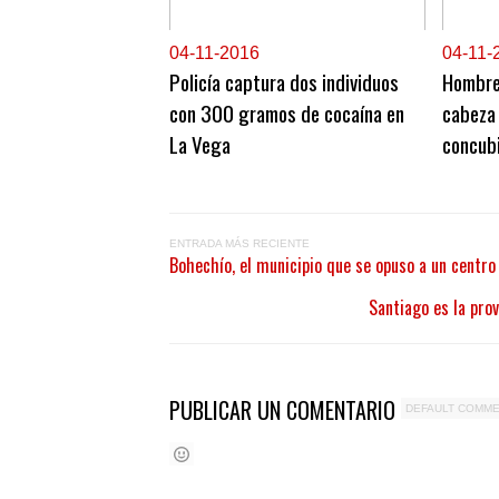
0
4-11-2016
0
4-11-
Policía captura dos individuos
Hombre 
con 300 gramos de cocaína en
cabeza
La Vega
concubi
ENTRADA MÁS RECIENTE
Bohechío, el municipio que se opuso a un centr
Santiago es la pro
PUBLICAR UN COMENTARIO
DEFAULT COMM