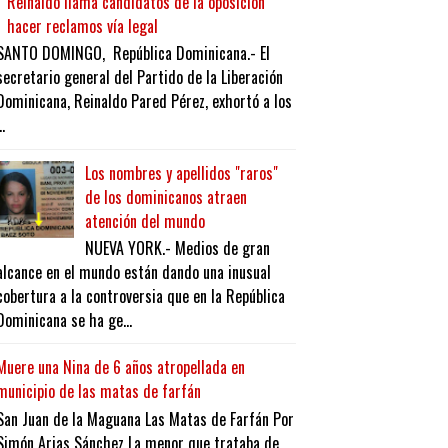
Reinaldo llama candidatos de la oposición
hacer reclamos vía legal
SANTO DOMINGO, República Dominicana.- El
secretario general del Partido de la Liberación
Dominicana, Reinaldo Pared Pérez, exhortó a los
..
Los nombres y apellidos "raros"
de los dominicanos atraen
atención del mundo
NUEVA YORK.- Medios de gran
alcance en el mundo están dando una inusual
cobertura a la controversia que en la República
Dominicana se ha ge...
Muere una Nina de 6 años atropellada en
municipio de las matas de farfán
San Juan de la Maguana Las Matas de Farfán Por
Simón Arias Sánchez La menor que trataba de