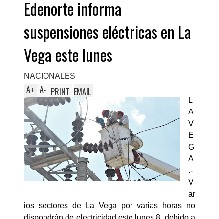
Edenorte informa
suspensiones eléctricas en La
Vega este lunes
NACIONALES
A
A
+
-
PRINT
EMAIL
L
A
V
E
G
A
.-
V
ar
ios sectores de La Vega por varias horas no
dispondrán de electricidad este lunes 8, debido a