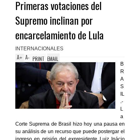
Primeras votaciones del
Supremo inclinan por
encarcelamiento de Lula
INTERNACIONALES
A
A
+
-
PRINT
EMAIL
B
R
A
S
IL
.-
L
a
Corte Suprema de Brasil hizo hoy una pausa en
su análisis de un recurso que puede postergar el
ingreso en prisión del expresidente Luiz Inácio