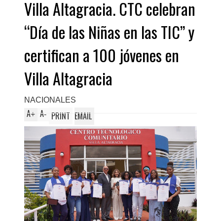
Villa Altagracia. CTC celebran
Domin
“Día de las Niñas en las TIC” y
certifican a 100 jóvenes en
Villa Altagracia
NACIONALES
A
A
+
-
PRINT
EMAIL