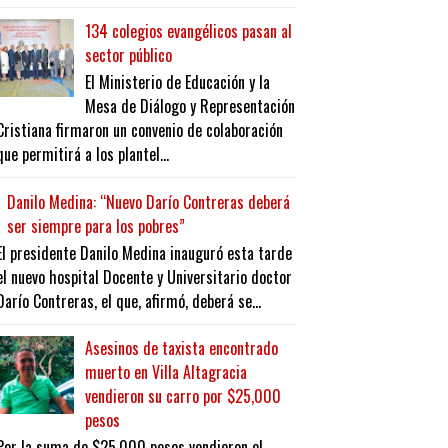
134 colegios evangélicos pasan al
sector público
El Ministerio de Educación y la
Mesa de Diálogo y Representación
Cristiana firmaron un convenio de colaboración
que permitirá a los plantel...
Danilo Medina: “Nuevo Darío Contreras deberá
ser siempre para los pobres”
El presidente Danilo Medina inauguró esta tarde
el nuevo hospital Docente y Universitario doctor
Darío Contreras, el que, afirmó, deberá se...
Asesinos de taxista encontrado
muerto en Villa Altagracia
vendieron su carro por $25,000
pesos
Por la suma de $25,000 pesos vendieron el