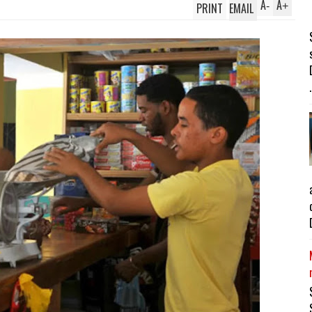
A
A
PRINT
EMAIL
-
+
.