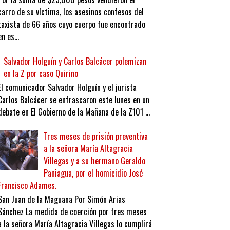
carro de su víctima, los asesinos confesos del
taxista de 66 años cuyo cuerpo fue encontrado
en es...
Salvador Holguín y Carlos Balcácer polemizan
en la Z por caso Quirino
El comunicador Salvador Holguín y el jurista
Carlos Balcácer se enfrascaron este lunes en un
debate en El Gobierno de la Mañana de la Z101 ...
Tres meses de prisión preventiva
a la señora María Altagracia
Villegas y a su hermano Geraldo
Paniagua, por el homicidio José
Francisco Adames.
San Juan de la Maguana Por Simón Arias
Sánchez La medida de coerción por tres meses
a la señora María Altagracia Villegas lo cumplirá