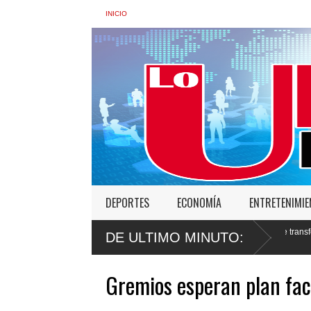
INICIO
DEPORTES
ECONOMÍA
ENTRETENIMI
nterior: “No vamos a desistir en nuestro empeño de transformar la Policía”, y prom
DE ULTIMO MINUTO:
Gremios esperan plan faci