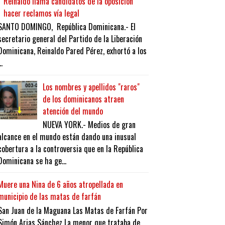
Reinaldo llama candidatos de la oposición
hacer reclamos vía legal
SANTO DOMINGO, República Dominicana.- El
secretario general del Partido de la Liberación
Dominicana, Reinaldo Pared Pérez, exhortó a los
..
Los nombres y apellidos "raros"
de los dominicanos atraen
atención del mundo
NUEVA YORK.- Medios de gran
alcance en el mundo están dando una inusual
cobertura a la controversia que en la República
Dominicana se ha ge...
Muere una Nina de 6 años atropellada en
municipio de las matas de farfán
San Juan de la Maguana Las Matas de Farfán Por
Simón Arias Sánchez La menor que trataba de