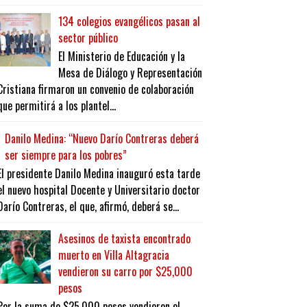
134 colegios evangélicos pasan al
sector público
El Ministerio de Educación y la
Mesa de Diálogo y Representación
Cristiana firmaron un convenio de colaboración
que permitirá a los plantel...
Danilo Medina: “Nuevo Darío Contreras deberá
ser siempre para los pobres”
El presidente Danilo Medina inauguró esta tarde
el nuevo hospital Docente y Universitario doctor
Darío Contreras, el que, afirmó, deberá se...
Asesinos de taxista encontrado
muerto en Villa Altagracia
vendieron su carro por $25,000
pesos
Por la suma de $25,000 pesos vendieron el