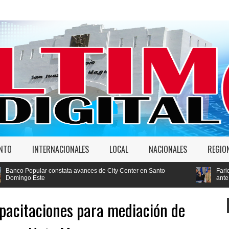
ENTO
INTERNACIONALES
LOCAL
NACIONALES
REGIO
avances de City Center en Santo
Faride Raful: "Si un agente pol
ante la ley"
capacitaciones para mediación de