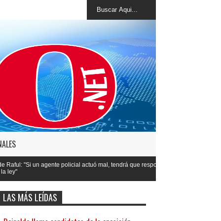
NALES
icial actuó mal, tendrá que responder
LAS MÁS LEÍDAS