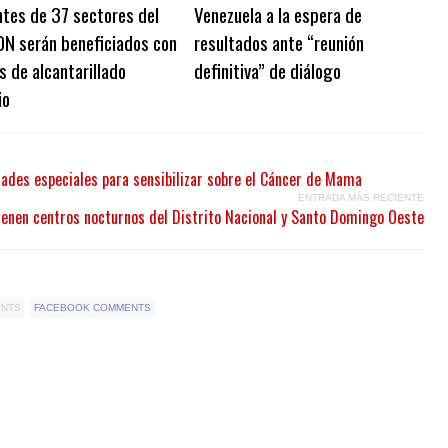
tes de 37 sectores del
Venezuela a la espera de
DN serán beneficiados con
resultados ante “reunión
s de alcantarillado
definitiva” de diálogo
io
dades especiales para sensibilizar sobre el Cáncer de Mama
ENTRADA MÁS RECIENTE
ienen centros nocturnos del Distrito Nacional y Santo Domingo Oeste
ENTS
FACEBOOK COMMENTS