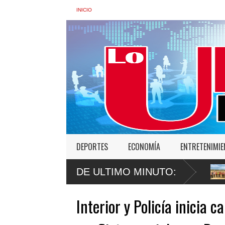
INICIO
DEPORTES
ECONOMÍA
ENTRETENIMI
ndición migratoria irregular durante la última
Banco Popular constata 
DE ULTIMO MINUTO:
Domingo Este
Interior y Policía inicia 