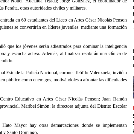
eñor Nouel, Adelaida Tejada; Jorge González, el coordinador de
Peralta, otras autoridades civiles y militares.
centrada en 60 estudiantes del Liceo en Artes César Nicolás Penson
 quienes se convertirán en líderes juveniles, mediante una formación
lló que los jóvenes serán adiestrados para dominar la inteligencia
paz y escucha activa. Además, al finalizar recibirán una clínica de
rendido.
nal Este de la Policía Nacional, coronel Teófilo Valenzuela, invitó a
orden público como enemigos, motivándoles a afrontar las dificultades
 Centro Educativo en Artes César Nicolás Penson; Juan Ramón
rovincial, Maribel Simón; la directora adjunta del Distrito Escolar
Hato Mayor hay otras demarcaciones donde se implementan
bal y Santo Domingo.