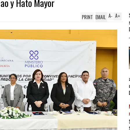
nao y Hato Mayor
A
A
PRINT
EMAIL
-
+
.