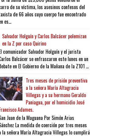
carro de su víctima, los asesinos confesos del
taxista de 66 años cuyo cuerpo fue encontrado
en es...
Salvador Holguín y Carlos Balcácer polemizan
en la Z por caso Quirino
El comunicador Salvador Holguín y el jurista
Carlos Balcácer se enfrascaron este lunes en un
debate en El Gobierno de la Mañana de la Z101 ...
Tres meses de prisión preventiva
a la señora María Altagracia
Villegas y a su hermano Geraldo
Paniagua, por el homicidio José
Francisco Adames.
San Juan de la Maguana Por Simón Arias
Sánchez La medida de coerción por tres meses
a la señora María Altagracia Villegas lo cumplirá