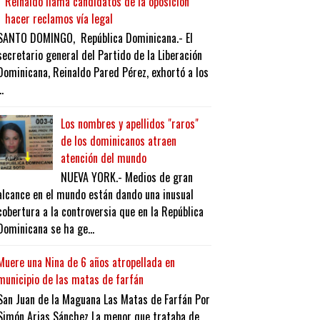
Reinaldo llama candidatos de la oposición
hacer reclamos vía legal
SANTO DOMINGO, República Dominicana.- El
secretario general del Partido de la Liberación
Dominicana, Reinaldo Pared Pérez, exhortó a los
..
Los nombres y apellidos "raros"
de los dominicanos atraen
atención del mundo
NUEVA YORK.- Medios de gran
alcance en el mundo están dando una inusual
cobertura a la controversia que en la República
Dominicana se ha ge...
Muere una Nina de 6 años atropellada en
municipio de las matas de farfán
San Juan de la Maguana Las Matas de Farfán Por
Simón Arias Sánchez La menor que trataba de