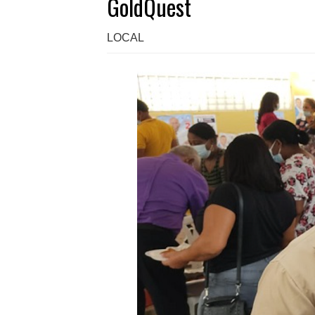
GoldQuest
LOCAL