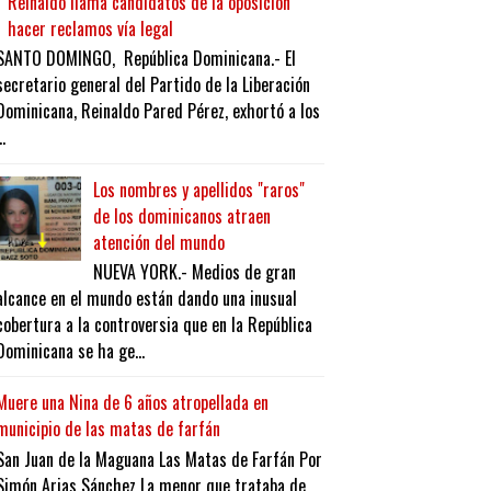
Reinaldo llama candidatos de la oposición
hacer reclamos vía legal
SANTO DOMINGO, República Dominicana.- El
secretario general del Partido de la Liberación
Dominicana, Reinaldo Pared Pérez, exhortó a los
..
Los nombres y apellidos "raros"
de los dominicanos atraen
atención del mundo
NUEVA YORK.- Medios de gran
alcance en el mundo están dando una inusual
cobertura a la controversia que en la República
Dominicana se ha ge...
Muere una Nina de 6 años atropellada en
municipio de las matas de farfán
San Juan de la Maguana Las Matas de Farfán Por
Simón Arias Sánchez La menor que trataba de