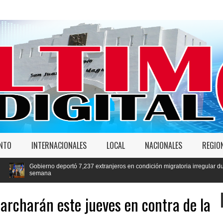
ENTO
INTERNACIONALES
LOCAL
NACIONALES
REGIO
rtó 7,237 extranjeros en condición migratoria irregular durante la última
archarán este jueves en contra de la