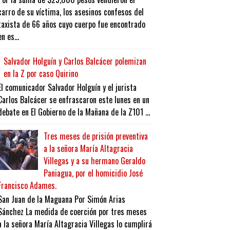
carro de su víctima, los asesinos confesos del
taxista de 66 años cuyo cuerpo fue encontrado
en es...
Salvador Holguín y Carlos Balcácer polemizan
en la Z por caso Quirino
El comunicador Salvador Holguín y el jurista
Carlos Balcácer se enfrascaron este lunes en un
debate en El Gobierno de la Mañana de la Z101 ...
Tres meses de prisión preventiva
a la señora María Altagracia
Villegas y a su hermano Geraldo
Paniagua, por el homicidio José
Francisco Adames.
San Juan de la Maguana Por Simón Arias
Sánchez La medida de coerción por tres meses
a la señora María Altagracia Villegas lo cumplirá