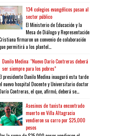
134 colegios evangélicos pasan al
sector público
El Ministerio de Educación y la
Mesa de Diálogo y Representación
Cristiana firmaron un convenio de colaboración
que permitirá a los plantel...
Danilo Medina: “Nuevo Darío Contreras deberá
ser siempre para los pobres”
El presidente Danilo Medina inauguró esta tarde
el nuevo hospital Docente y Universitario doctor
Darío Contreras, el que, afirmó, deberá se...
Asesinos de taxista encontrado
muerto en Villa Altagracia
vendieron su carro por $25,000
pesos
Por la suma de $25,000 pesos vendieron el