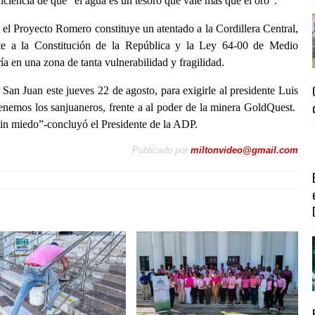
nciencia de que “el agua es un tesoro que vale más que el oro”.
el Proyecto Romero constituye un atentado a la Cordillera Central,
nte a la Constitución de la República y la Ley 64-00 de Medio
a en una zona de tanta vulnerabilidad y fragilidad.
 San Juan este jueves 22 de agosto, para exigirle al presidente Luis
enemos los sanjuaneros, frente a al poder de la minera GoldQuest.
 sin miedo”-concluyó el Presidente de la ADP.
Publicado por
miltonvideo@gmail.com