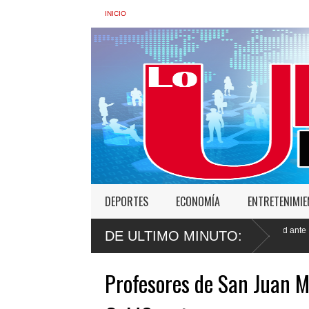
INICIO
DEPORTES
ECONOMÍA
ENTRETENIMI
 de transformar la Policía”, y promete cero impunidad ante
Gobierno depo
DE ULTIMO MINUTO:
semana
Profesores de San Juan M