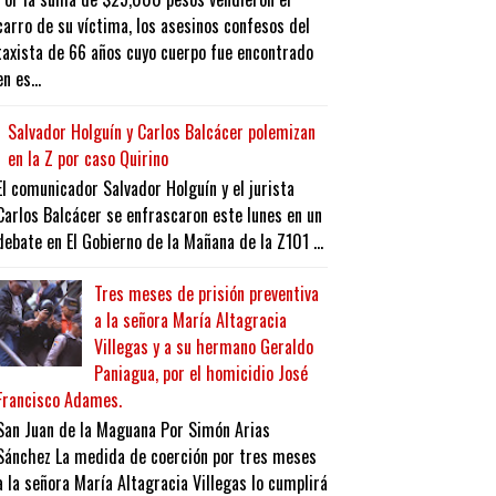
carro de su víctima, los asesinos confesos del
taxista de 66 años cuyo cuerpo fue encontrado
en es...
Salvador Holguín y Carlos Balcácer polemizan
en la Z por caso Quirino
El comunicador Salvador Holguín y el jurista
Carlos Balcácer se enfrascaron este lunes en un
debate en El Gobierno de la Mañana de la Z101 ...
Tres meses de prisión preventiva
a la señora María Altagracia
Villegas y a su hermano Geraldo
Paniagua, por el homicidio José
Francisco Adames.
San Juan de la Maguana Por Simón Arias
Sánchez La medida de coerción por tres meses
a la señora María Altagracia Villegas lo cumplirá