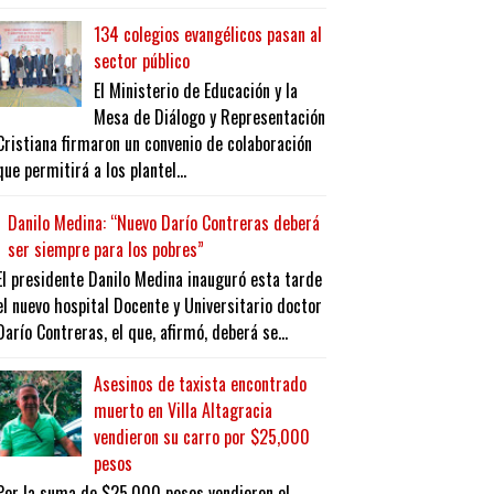
134 colegios evangélicos pasan al
sector público
El Ministerio de Educación y la
Mesa de Diálogo y Representación
Cristiana firmaron un convenio de colaboración
que permitirá a los plantel...
Danilo Medina: “Nuevo Darío Contreras deberá
ser siempre para los pobres”
El presidente Danilo Medina inauguró esta tarde
el nuevo hospital Docente y Universitario doctor
Darío Contreras, el que, afirmó, deberá se...
Asesinos de taxista encontrado
muerto en Villa Altagracia
vendieron su carro por $25,000
pesos
Por la suma de $25,000 pesos vendieron el