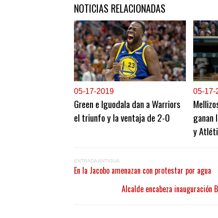
NOTICIAS RELACIONADAS
0
5-17-2019
0
5-17-
Green e Iguodala dan a Warriors
Mellizo
el triunfo y la ventaja de 2-0
ganan I
y Atlét
ENTRADA ANTIGUA
En la Jacobo amenazan con protestar por agua
Alcalde encabeza inauguración B