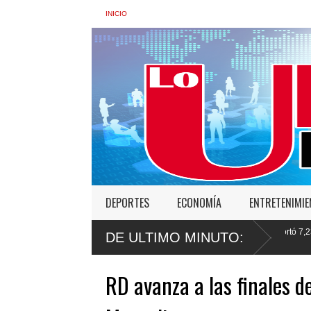
INICIO
DEPORTES
ECONOMÍA
ENTRETENIMI
promete cero impunidad ante
Gobierno deportó 7,237 extranjeros en condic
DE ULTIMO MINUTO:
semana
RD avanza a las finales d