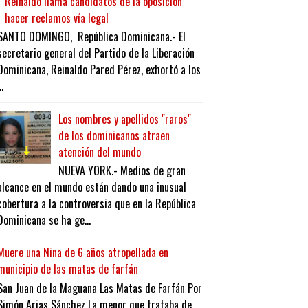
Reinaldo llama candidatos de la oposición
hacer reclamos vía legal
SANTO DOMINGO, República Dominicana.- El
secretario general del Partido de la Liberación
Dominicana, Reinaldo Pared Pérez, exhortó a los
..
Los nombres y apellidos "raros"
de los dominicanos atraen
atención del mundo
NUEVA YORK.- Medios de gran
alcance en el mundo están dando una inusual
cobertura a la controversia que en la República
Dominicana se ha ge...
Muere una Nina de 6 años atropellada en
municipio de las matas de farfán
San Juan de la Maguana Las Matas de Farfán Por
Simón Arias Sánchez La menor que trataba de