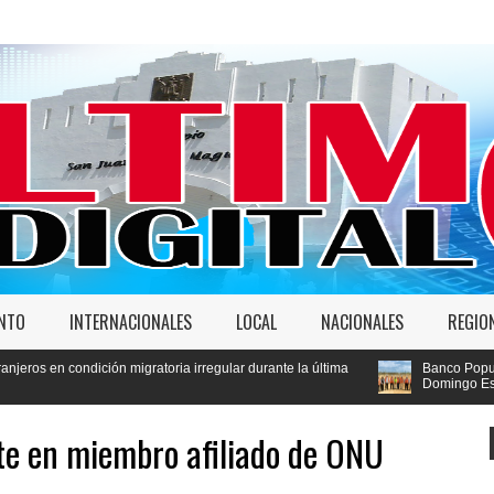
ENTO
INTERNACIONALES
LOCAL
NACIONALES
REGIO
toria irregular durante la última
Banco Popular constata avances de 
Domingo Este
te en miembro afiliado de ONU