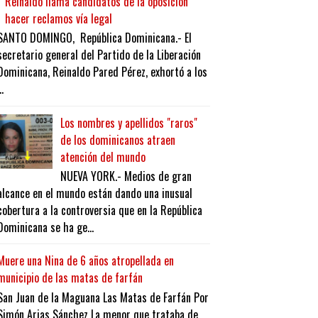
Reinaldo llama candidatos de la oposición
hacer reclamos vía legal
SANTO DOMINGO, República Dominicana.- El
secretario general del Partido de la Liberación
Dominicana, Reinaldo Pared Pérez, exhortó a los
..
Los nombres y apellidos "raros"
de los dominicanos atraen
atención del mundo
NUEVA YORK.- Medios de gran
alcance en el mundo están dando una inusual
cobertura a la controversia que en la República
Dominicana se ha ge...
Muere una Nina de 6 años atropellada en
municipio de las matas de farfán
San Juan de la Maguana Las Matas de Farfán Por
Simón Arias Sánchez La menor que trataba de