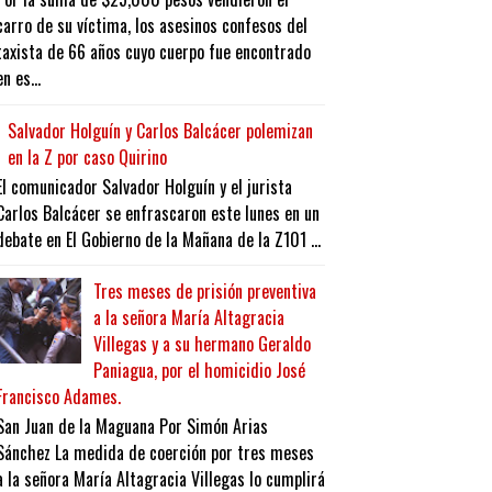
carro de su víctima, los asesinos confesos del
taxista de 66 años cuyo cuerpo fue encontrado
en es...
Salvador Holguín y Carlos Balcácer polemizan
en la Z por caso Quirino
El comunicador Salvador Holguín y el jurista
Carlos Balcácer se enfrascaron este lunes en un
debate en El Gobierno de la Mañana de la Z101 ...
Tres meses de prisión preventiva
a la señora María Altagracia
Villegas y a su hermano Geraldo
Paniagua, por el homicidio José
Francisco Adames.
San Juan de la Maguana Por Simón Arias
Sánchez La medida de coerción por tres meses
a la señora María Altagracia Villegas lo cumplirá