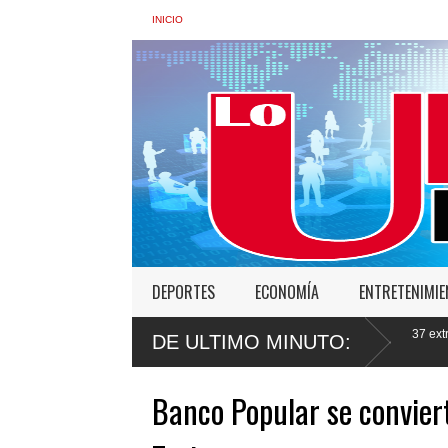
INICIO
DEPORTES
ECONOMÍA
ENTRETENIMI
ero impunidad ante
Gobierno deportó 7,237 extranjeros en condición migra
DE ULTIMO MINUTO:
semana
Banco Popular se convier