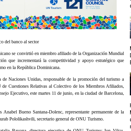
o del banco al sector
cano se convirtió en miembro afiliado de la Organización Mundial
ón que incrementará la competitividad y apoyo estratégico que
rismo en la República Dominicana.
a de Naciones Unidas, responsable de la promoción del turismo a
é de Cuestiones Relativas al Colectivo de los Miembros Afiliados,
sejo Ejecutivo, este martes 11 de junio, en la ciudad de Barcelona,
es Anabel Bueno Santana-Dolenc, representante permanente de la
ab Pololikashvili, secretario general de ONU Turismo.
Natalia Bayona, directora ejecutiva de ONU Turismo; Ion Vilcu,