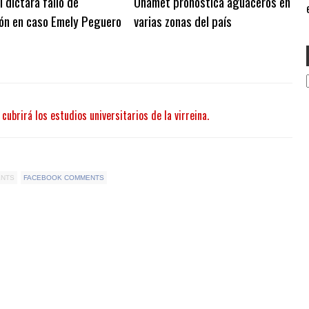
l dictará fallo de
Onamet pronostica aguaceros en
e
ión en caso Emely Peguero
varias zonas del país
ubrirá los estudios universitarios de la virreina.
ENTS
FACEBOOK COMMENTS