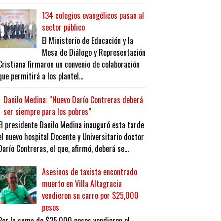
134 colegios evangélicos pasan al
sector público
El Ministerio de Educación y la
Mesa de Diálogo y Representación
Cristiana firmaron un convenio de colaboración
que permitirá a los plantel...
Danilo Medina: “Nuevo Darío Contreras deberá
ser siempre para los pobres”
El presidente Danilo Medina inauguró esta tarde
el nuevo hospital Docente y Universitario doctor
Darío Contreras, el que, afirmó, deberá se...
Asesinos de taxista encontrado
muerto en Villa Altagracia
vendieron su carro por $25,000
pesos
Por la suma de $25,000 pesos vendieron el