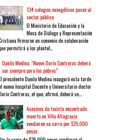
134 colegios evangélicos pasan al
sector público
El Ministerio de Educación y la
Mesa de Diálogo y Representación
Cristiana firmaron un convenio de colaboración
que permitirá a los plantel...
Danilo Medina: “Nuevo Darío Contreras deberá
ser siempre para los pobres”
El presidente Danilo Medina inauguró esta tarde
el nuevo hospital Docente y Universitario doctor
Darío Contreras, el que, afirmó, deberá se...
Asesinos de taxista encontrado
muerto en Villa Altagracia
vendieron su carro por $25,000
pesos
Por la suma de $25,000 pesos vendieron el