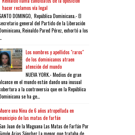
Reinaldo llama candidatos de la oposición
hacer reclamos vía legal
SANTO DOMINGO, República Dominicana.- El
secretario general del Partido de la Liberación
Dominicana, Reinaldo Pared Pérez, exhortó a los
..
Los nombres y apellidos "raros"
de los dominicanos atraen
atención del mundo
NUEVA YORK.- Medios de gran
alcance en el mundo están dando una inusual
cobertura a la controversia que en la República
Dominicana se ha ge...
Muere una Nina de 6 años atropellada en
municipio de las matas de farfán
San Juan de la Maguana Las Matas de Farfán Por
Simón Arias Sánchez La menor que trataba de