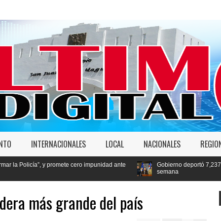
ENTO
INTERNACIONALES
LOCAL
NACIONALES
REGIO
, y promete cero impunidad ante
Gobierno deportó 7,237 extranjeros en co
semana
dera más grande del país