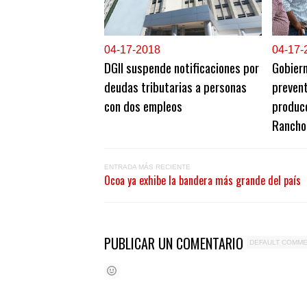
0
4-17-2018
0
4-17-
DGII suspende notificaciones por
Gobier
deudas tributarias a personas
prevent
con dos empleos
producc
Rancho
ENTRADA MÁS RECIENTE
Ocoa ya exhibe la bandera más grande del país
PUBLICAR UN COMENTARIO
DEFAULT COMM