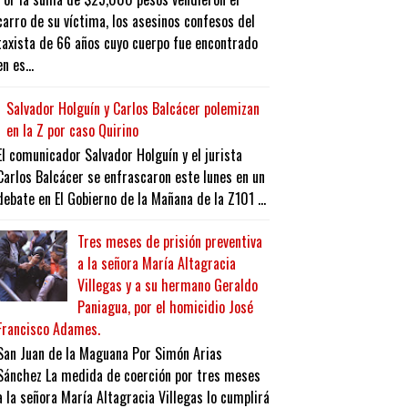
carro de su víctima, los asesinos confesos del
taxista de 66 años cuyo cuerpo fue encontrado
en es...
Salvador Holguín y Carlos Balcácer polemizan
en la Z por caso Quirino
El comunicador Salvador Holguín y el jurista
Carlos Balcácer se enfrascaron este lunes en un
debate en El Gobierno de la Mañana de la Z101 ...
Tres meses de prisión preventiva
a la señora María Altagracia
Villegas y a su hermano Geraldo
Paniagua, por el homicidio José
Francisco Adames.
San Juan de la Maguana Por Simón Arias
Sánchez La medida de coerción por tres meses
a la señora María Altagracia Villegas lo cumplirá