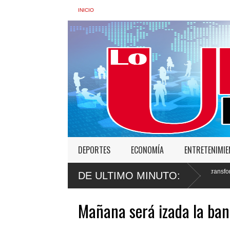
INICIO
DEPORTES
ECONOMÍA
ENTRETENIMI
tra de Interior: “No vamos a desistir en nuestro empeño de transformar la Policía”
DE ULTIMO MINUTO:
os
Mañana será izada la ban