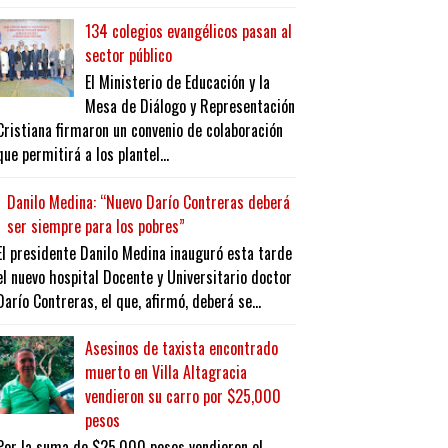
134 colegios evangélicos pasan al
sector público
El Ministerio de Educación y la
Mesa de Diálogo y Representación
Cristiana firmaron un convenio de colaboración
que permitirá a los plantel...
Danilo Medina: “Nuevo Darío Contreras deberá
ser siempre para los pobres”
El presidente Danilo Medina inauguró esta tarde
el nuevo hospital Docente y Universitario doctor
Darío Contreras, el que, afirmó, deberá se...
Asesinos de taxista encontrado
muerto en Villa Altagracia
vendieron su carro por $25,000
pesos
Por la suma de $25,000 pesos vendieron el