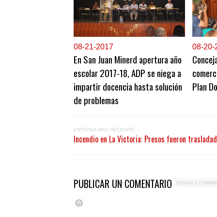
0
8-21-2017
0
8-20-
En San Juan Minerd apertura año
Conceja
escolar 2017-18, ADP se niega a
comerc
impartir docencia hasta solución
Plan D
de problemas
ENTRADA MÁS RECIENTE
Incendio en La Victoria: Presos fueron traslada
PUBLICAR UN COMENTARIO
DEFAULT COMM