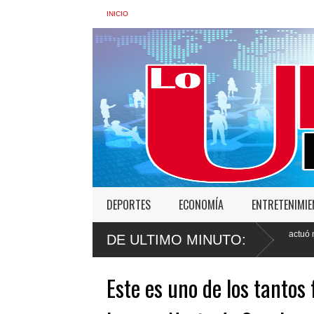
INICIO
DEPORTES
ECONOMÍA
ENTRETENIMI
o
Faride Raful: "Si un agente policial actuó mal, tendrá que resp
DE ULTIMO MINUTO:
ante la ley"
Este es uno de los tantos