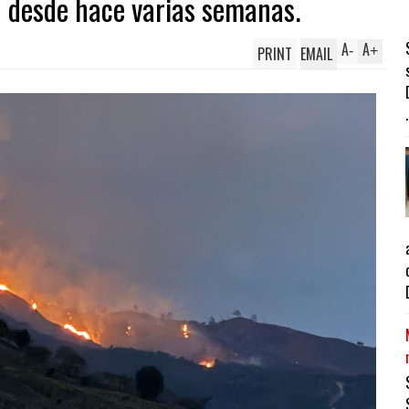
n desde hace varias semanas.
A
A
PRINT
EMAIL
-
+
.