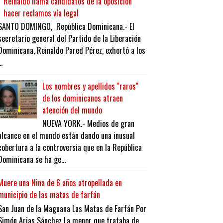
Reinaldo llama candidatos de la oposición
hacer reclamos vía legal
SANTO DOMINGO, República Dominicana.- El
secretario general del Partido de la Liberación
Dominicana, Reinaldo Pared Pérez, exhortó a los
..
Los nombres y apellidos "raros"
de los dominicanos atraen
atención del mundo
NUEVA YORK.- Medios de gran
alcance en el mundo están dando una inusual
cobertura a la controversia que en la República
Dominicana se ha ge...
Muere una Nina de 6 años atropellada en
municipio de las matas de farfán
San Juan de la Maguana Las Matas de Farfán Por
Simón Arias Sánchez La menor que trataba de