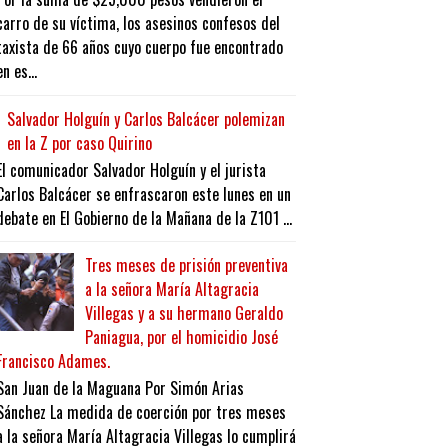
carro de su víctima, los asesinos confesos del
taxista de 66 años cuyo cuerpo fue encontrado
en es...
Salvador Holguín y Carlos Balcácer polemizan
en la Z por caso Quirino
El comunicador Salvador Holguín y el jurista
Carlos Balcácer se enfrascaron este lunes en un
debate en El Gobierno de la Mañana de la Z101 ...
Tres meses de prisión preventiva
a la señora María Altagracia
Villegas y a su hermano Geraldo
Paniagua, por el homicidio José
Francisco Adames.
San Juan de la Maguana Por Simón Arias
Sánchez La medida de coerción por tres meses
a la señora María Altagracia Villegas lo cumplirá