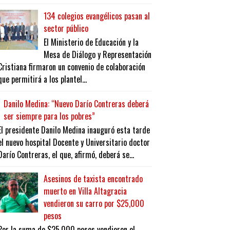
134 colegios evangélicos pasan al
sector público
El Ministerio de Educación y la
Mesa de Diálogo y Representación
Cristiana firmaron un convenio de colaboración
que permitirá a los plantel...
Danilo Medina: “Nuevo Darío Contreras deberá
ser siempre para los pobres”
El presidente Danilo Medina inauguró esta tarde
el nuevo hospital Docente y Universitario doctor
Darío Contreras, el que, afirmó, deberá se...
Asesinos de taxista encontrado
muerto en Villa Altagracia
vendieron su carro por $25,000
pesos
Por la suma de $25,000 pesos vendieron el