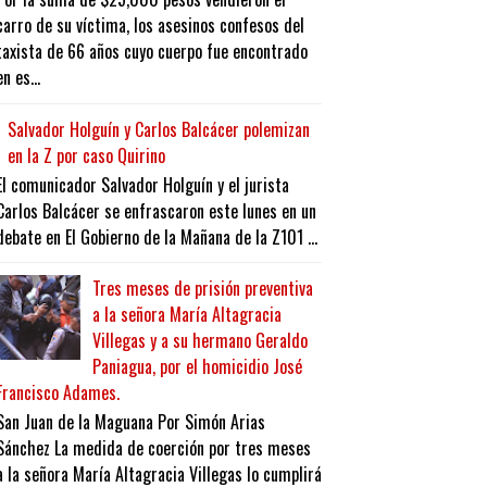
carro de su víctima, los asesinos confesos del
taxista de 66 años cuyo cuerpo fue encontrado
en es...
Salvador Holguín y Carlos Balcácer polemizan
en la Z por caso Quirino
El comunicador Salvador Holguín y el jurista
Carlos Balcácer se enfrascaron este lunes en un
debate en El Gobierno de la Mañana de la Z101 ...
Tres meses de prisión preventiva
a la señora María Altagracia
Villegas y a su hermano Geraldo
Paniagua, por el homicidio José
Francisco Adames.
San Juan de la Maguana Por Simón Arias
Sánchez La medida de coerción por tres meses
a la señora María Altagracia Villegas lo cumplirá