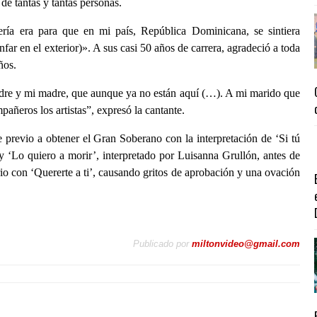
de tantas y tantas personas.
ría era para que en mi país, República Dominicana, se sintiera
unfar en el exterior)». A sus casi 50 años de carrera, agradeció a toda
ños.
adre y mi madre, que aunque ya no están aquí (…). A mi marido que
añeros los artistas”, expresó la cantante.
revio a obtener el Gran Soberano con la interpretación de ‘Si tú
 ‘Lo quiero a morir’, interpretado por Luisanna Grullón, antes de
rio con ‘Quererte a ti’, causando gritos de aprobación y una ovación
Publicado por
miltonvideo@gmail.com