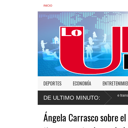
INICIO
DEPORTES
ECONOMÍA
ENTRETENIMI
 de Interior: “No vamos a desistir en nuestro empeño de transformar la Policía”, y
DE ULTIMO MINUTO:
Ángela Carrasco sobre e