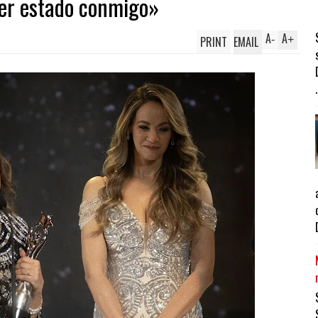
ber estado conmigo»
A
A
PRINT
EMAIL
-
+
.