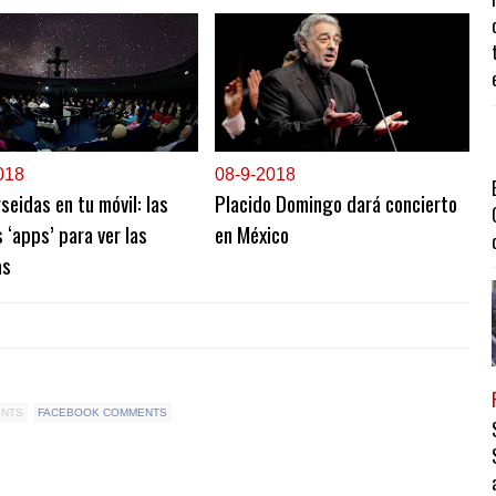
018
0
8-9-2018
seidas en tu móvil: las
Placido Domingo dará concierto
 ‘apps’ para ver las
en México
as
ENTS
FACEBOOK COMMENTS