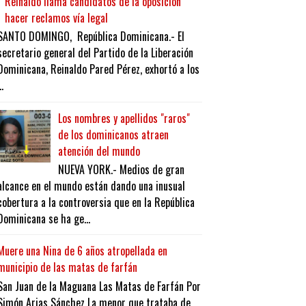
Reinaldo llama candidatos de la oposición
hacer reclamos vía legal
SANTO DOMINGO, República Dominicana.- El
secretario general del Partido de la Liberación
Dominicana, Reinaldo Pared Pérez, exhortó a los
..
Los nombres y apellidos "raros"
de los dominicanos atraen
atención del mundo
NUEVA YORK.- Medios de gran
alcance en el mundo están dando una inusual
cobertura a la controversia que en la República
Dominicana se ha ge...
Muere una Nina de 6 años atropellada en
municipio de las matas de farfán
San Juan de la Maguana Las Matas de Farfán Por
Simón Arias Sánchez La menor que trataba de