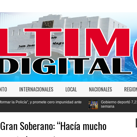
ENTO
INTERNACIONALES
LOCAL
NACIONALES
REGIO
 promete cero impunidad ante
Gobierno deportó 7,237 extranjeros en condi
semana
l Gran Soberano: “Hacía mucho