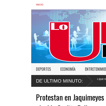
INICIO
DEPORTES
ECONOMÍA
ENTRETENIMI
Faride Raful: "Si un agente policial actuó mal, tendrá que responder
DE ULTIMO MINUTO:
ante la ley"
Protestan en Jaquimeyes