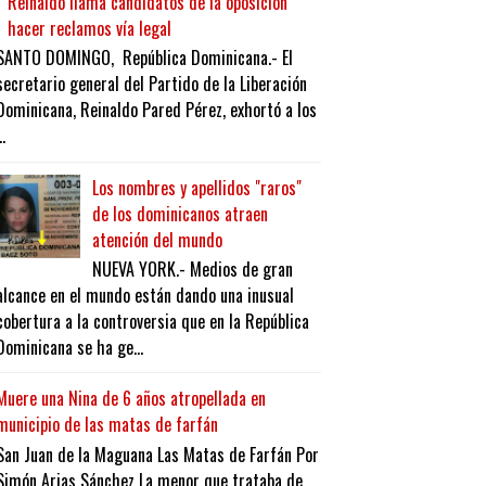
Reinaldo llama candidatos de la oposición
hacer reclamos vía legal
SANTO DOMINGO, República Dominicana.- El
secretario general del Partido de la Liberación
Dominicana, Reinaldo Pared Pérez, exhortó a los
..
Los nombres y apellidos "raros"
de los dominicanos atraen
atención del mundo
NUEVA YORK.- Medios de gran
alcance en el mundo están dando una inusual
cobertura a la controversia que en la República
Dominicana se ha ge...
Muere una Nina de 6 años atropellada en
municipio de las matas de farfán
San Juan de la Maguana Las Matas de Farfán Por
Simón Arias Sánchez La menor que trataba de