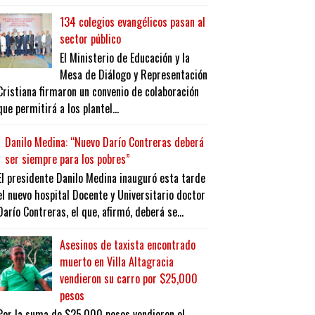
134 colegios evangélicos pasan al
sector público
El Ministerio de Educación y la
Mesa de Diálogo y Representación
Cristiana firmaron un convenio de colaboración
que permitirá a los plantel...
Danilo Medina: “Nuevo Darío Contreras deberá
ser siempre para los pobres”
El presidente Danilo Medina inauguró esta tarde
el nuevo hospital Docente y Universitario doctor
Darío Contreras, el que, afirmó, deberá se...
Asesinos de taxista encontrado
muerto en Villa Altagracia
vendieron su carro por $25,000
pesos
Por la suma de $25,000 pesos vendieron el