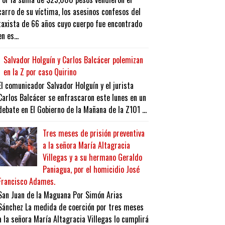
carro de su víctima, los asesinos confesos del
taxista de 66 años cuyo cuerpo fue encontrado
en es...
Salvador Holguín y Carlos Balcácer polemizan
en la Z por caso Quirino
El comunicador Salvador Holguín y el jurista
Carlos Balcácer se enfrascaron este lunes en un
debate en El Gobierno de la Mañana de la Z101 ...
Tres meses de prisión preventiva
a la señora María Altagracia
Villegas y a su hermano Geraldo
Paniagua, por el homicidio José
Francisco Adames.
San Juan de la Maguana Por Simón Arias
Sánchez La medida de coerción por tres meses
a la señora María Altagracia Villegas lo cumplirá