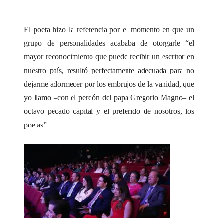
Con esas emotivas palabras el galardonado
El poeta hizo la referencia por el momento en que un
contó que dicha sorpresa le recordó la siguiente
grupo de personalidades acababa de otorgarle “el
reflexión del clérigo Tomás de Kempis mientras
mayor reconocimiento que puede recibir un escritor en
compartía con sus hermanos agustinos en los
nuestro país, resultó perfectamente adecuada para no
albores del siglo XV: “Cuán rápido pasa la
dejarme adormecer por los embrujos de la vanidad, que
gloria de este mundo…”.
yo llamo –con el perdón del papa Gregorio Magno– el
octavo pecado capital y el preferido de nosotros, los
poetas”.