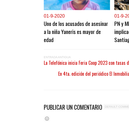
0
1-9-2020
0
1-9-2
Uno de los acusados de asesinar
PN y M
a la niña Yaneris es mayor de
implica
edad
Santia
ENTRADA ANTIGUA
La Telefónica inicia Feria Coop 2023 con tasa
En 4ta. edición del periódico El Inmobili
PUBLICAR UN COMENTARIO
DEFAULT COMM