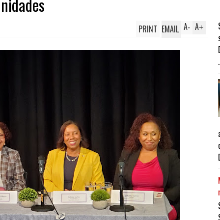
unidades
A
A
PRINT
EMAIL
-
+
.