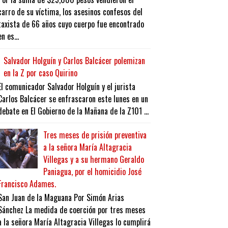
carro de su víctima, los asesinos confesos del
taxista de 66 años cuyo cuerpo fue encontrado
en es...
Salvador Holguín y Carlos Balcácer polemizan
en la Z por caso Quirino
El comunicador Salvador Holguín y el jurista
Carlos Balcácer se enfrascaron este lunes en un
debate en El Gobierno de la Mañana de la Z101 ...
Tres meses de prisión preventiva
a la señora María Altagracia
Villegas y a su hermano Geraldo
Paniagua, por el homicidio José
Francisco Adames.
San Juan de la Maguana Por Simón Arias
Sánchez La medida de coerción por tres meses
a la señora María Altagracia Villegas lo cumplirá