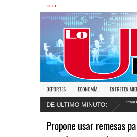
INICIO
DEPORTES
ECONOMÍA
ENTRETENIMI
: “No vamos a desistir en nuestro empeño de transformar la Policía”, y promete cero
DE ULTIMO MINUTO:
Propone usar remesas par