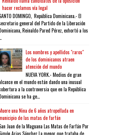
Reinaldo llama candidatos de la oposición
hacer reclamos vía legal
SANTO DOMINGO, República Dominicana.- El
secretario general del Partido de la Liberación
Dominicana, Reinaldo Pared Pérez, exhortó a los
..
Los nombres y apellidos "raros"
de los dominicanos atraen
atención del mundo
NUEVA YORK.- Medios de gran
alcance en el mundo están dando una inusual
cobertura a la controversia que en la República
Dominicana se ha ge...
Muere una Nina de 6 años atropellada en
municipio de las matas de farfán
San Juan de la Maguana Las Matas de Farfán Por
Simón Arias Sánchez La menor que trataba de