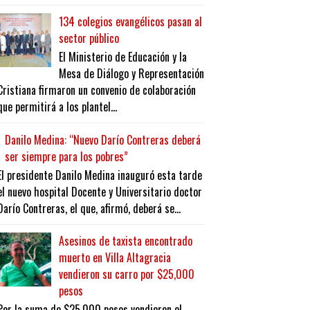
134 colegios evangélicos pasan al
sector público
El Ministerio de Educación y la
Mesa de Diálogo y Representación
Cristiana firmaron un convenio de colaboración
que permitirá a los plantel...
Danilo Medina: “Nuevo Darío Contreras deberá
ser siempre para los pobres”
El presidente Danilo Medina inauguró esta tarde
el nuevo hospital Docente y Universitario doctor
Darío Contreras, el que, afirmó, deberá se...
Asesinos de taxista encontrado
muerto en Villa Altagracia
vendieron su carro por $25,000
pesos
Por la suma de $25,000 pesos vendieron el