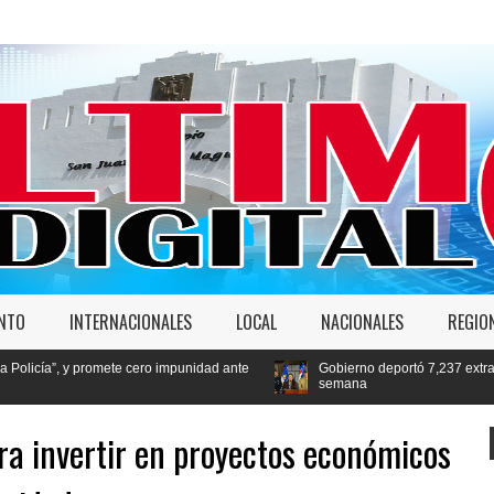
ENTO
INTERNACIONALES
LOCAL
NACIONALES
REGIO
 impunidad ante
Gobierno deportó 7,237 extranjeros en condición migrator
semana
a invertir en proyectos económicos