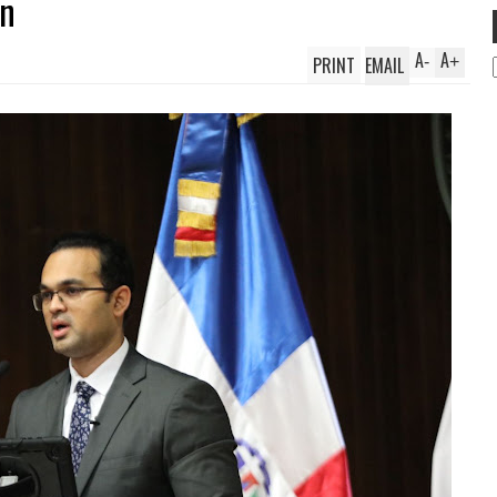
an
A
A
PRINT
EMAIL
-
+