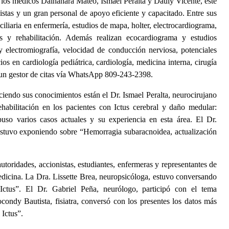
s médicos Daihanara Mateo, Ismael Peralta y Dauly Vicente, este
stas y un gran personal de apoyo eficiente y capacitado. Entre sus
iliaria en enfermería, estudios de mapa, holter, electrocardiograma,
icas y rehabilitación. Además realizan ecocardiograma y estudios
y electromiografía, velocidad de conducción nerviosa, potenciales
ios en cardiología pediátrica, cardiología, medicina interna, cirugía
 y un gestor de citas vía WhatsApp 809-243-2398.
eciendo sus conocimientos están el Dr. Ismael Peralta, neurocirujano
ehabilitación en los pacientes con Ictus cerebral y daño medular:
puso varios casos actuales y su experiencia en esta área. El Dr.
estuvo exponiendo sobre “Hemorragia subaracnoidea, actualización
utoridades, accionistas, estudiantes, enfermeras y representantes de
medicina. La Dra. Lissette Brea, neuropsicóloga, estuvo conversando
 Ictus”. El Dr. Gabriel Peña, neurólogo, participó con el tema
ondy Bautista, fisiatra, conversó con los presentes los datos más
 Ictus”.