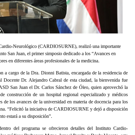
to Cardio-Neurológico (CARDIOSURNE), realizó una importante
into San Juan, el primer simposio dedicado a los “Avances en
res en diferentes áreas profesionales de la medicina.
n a cargo de la Dra. Dionni Batista, encargada de la residencia de
al Docente Dr. Alejandro Cabral de esta ciudad, la bienvenida fue
 UASD San Juan el Dr. Carlos Sánchez de Óleo, quien aprovechó la
a de construcción de un hospital regional especializado y médicos
lles de los avances de la universidad en materia de docencia para los
cina. “Felicitó la iniciativa de CARDIOSURNE y dejó a disposición
nto estará a su disposición”.
dentro del programa se ofrecieron detalles del Instituto Cardio-