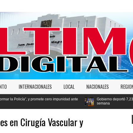
ENTO
INTERNACIONALES
LOCAL
NACIONALES
REGIO
y promete cero impunidad ante
Gobierno deportó 7,237 extranjeros en cond
semana
es en Cirugía Vascular y