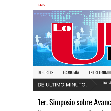
INICIO
DEPORTES
ECONOMÍA
ENTRETENIMI
a de Interior: “No vamos a desistir en nuestro empeño de transformar la Policía”, 
DE ULTIMO MINUTO:
s
1er. Simposio sobre Avanc