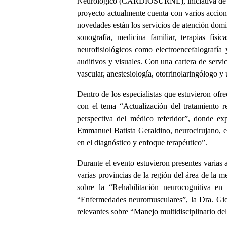
Neurológico (CARDIOSURNE), iniciativa de lo
proyecto actualmente cuenta con varios accioni
novedades están los servicios de atención domic
sonografía, medicina familiar, terapias fís
neurofisiológicos como electroencefalografía 
auditivos y visuales. Con una cartera de servic
vascular, anestesiología, otorrinolaringólogo
Dentro de los especialistas que estuvieron ofr
con el tema “Actualización del tratamiento r
perspectiva del médico referidor”, donde ex
Emmanuel Batista Geraldino, neurocirujano, 
en el diagnóstico y enfoque terapéutico”.
Durante el evento estuvieron presentes varias a
varias provincias de la región del área de la 
sobre la “Rehabilitación neurocognitiva en
“Enfermedades neuromusculares”, la Dra. Gioc
relevantes sobre “Manejo multidisciplinario del