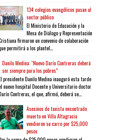
134 colegios evangélicos pasan al
sector público
El Ministerio de Educación y la
Mesa de Diálogo y Representación
Cristiana firmaron un convenio de colaboración
que permitirá a los plantel...
Danilo Medina: “Nuevo Darío Contreras deberá
ser siempre para los pobres”
El presidente Danilo Medina inauguró esta tarde
el nuevo hospital Docente y Universitario doctor
Darío Contreras, el que, afirmó, deberá se...
Asesinos de taxista encontrado
muerto en Villa Altagracia
vendieron su carro por $25,000
pesos
Por la suma de $25,000 pesos vendieron el