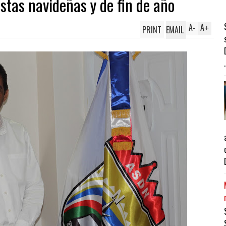
stas navideñas y de fin de año
A
A
PRINT
EMAIL
-
+
.