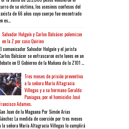
carro de su víctima, los asesinos confesos del
taxista de 66 años cuyo cuerpo fue encontrado
en es...
Salvador Holguín y Carlos Balcácer polemizan
en la Z por caso Quirino
El comunicador Salvador Holguín y el jurista
Carlos Balcácer se enfrascaron este lunes en un
debate en El Gobierno de la Mañana de la Z101 ...
Tres meses de prisión preventiva
a la señora María Altagracia
Villegas y a su hermano Geraldo
Paniagua, por el homicidio José
Francisco Adames.
San Juan de la Maguana Por Simón Arias
Sánchez La medida de coerción por tres meses
a la señora María Altagracia Villegas lo cumplirá