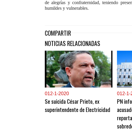
de alegrías y confraternidad, teniendo pres
humildes y vulnerables.
COMPARTIR
NOTICIAS RELACIONADAS
0
12-1-2020
0
12-1-
Se suicida César Prieto, ex
PN inf
superintendente de Electricidad
acusad
reporta
sobred