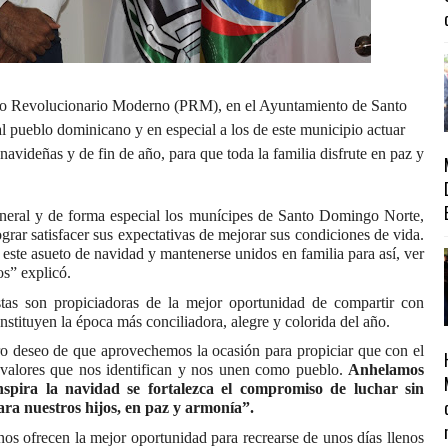
ido Revolucionario Moderno (PRM), en el Ayuntamiento de Santo
pueblo dominicano y en especial a los de este municipio actuar
avideñas y de fin de año, para que toda la familia disfrute en paz y
eneral y de forma especial los munícipes de Santo Domingo Norte,
grar satisfacer sus expectativas de mejorar sus condiciones de vida.
te asueto de navidad y mantenerse unidos en familia para así, ver
os” explicó.
tas son propiciadoras de la mejor oportunidad de compartir con
onstituyen la época más conciliadora, alegre y colorida del año.
ro deseo de que aprovechemos la ocasión para propiciar que con el
 valores que nos identifican y nos unen como pueblo.
Anhelamos
spira la navidad se fortalezca el compromiso de luchar sin
ra nuestros hijos, en paz y armonía”.
nos ofrecen la mejor oportunidad para recrearse de unos días llenos