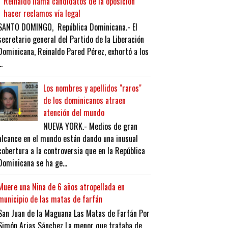
Reinaldo llama candidatos de la oposición
hacer reclamos vía legal
SANTO DOMINGO, República Dominicana.- El
secretario general del Partido de la Liberación
Dominicana, Reinaldo Pared Pérez, exhortó a los
..
Los nombres y apellidos "raros"
de los dominicanos atraen
atención del mundo
NUEVA YORK.- Medios de gran
alcance en el mundo están dando una inusual
cobertura a la controversia que en la República
Dominicana se ha ge...
Muere una Nina de 6 años atropellada en
municipio de las matas de farfán
San Juan de la Maguana Las Matas de Farfán Por
Simón Arias Sánchez La menor que trataba de