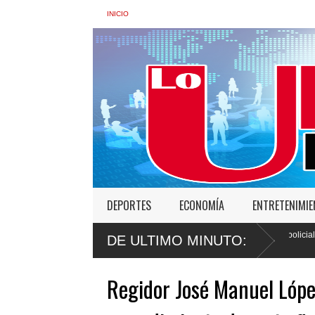
INICIO
DEPORTES
ECONOMÍA
ENTRETENIMI
 en Santo
Faride Raful: "Si un agente policial actuó mal, tendrá 
DE ULTIMO MINUTO:
ante la ley"
Regidor José Manuel Lópe