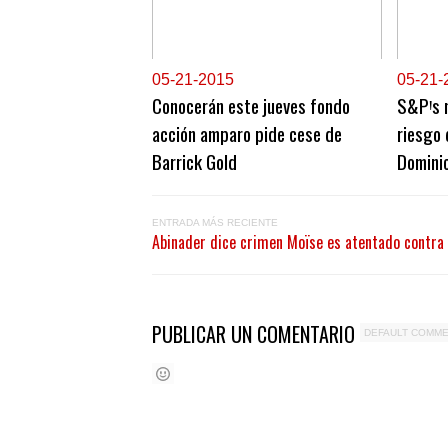
0
5-21-2015
0
5-21-
Conocerán este jueves fondo
S&PꞋs m
acción amparo pide cese de
riesgo 
Barrick Gold
Domini
ENTRADA MÁS RECIENTE
Abinader dice crimen Moïse es atentado contra
PUBLICAR UN COMENTARIO
DEFAULT COMM