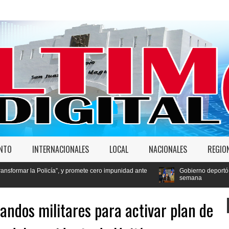
ENTO
INTERNACIONALES
LOCAL
NACIONALES
REGIO
cía”, y promete cero impunidad ante
Gobierno deportó 7,237 extranjeros e
semana
andos militares para activar plan de