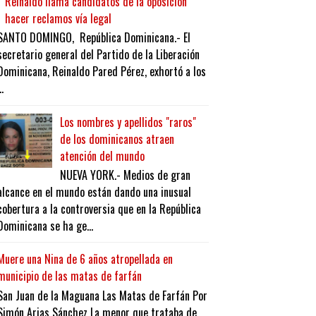
Reinaldo llama candidatos de la oposición
hacer reclamos vía legal
SANTO DOMINGO, República Dominicana.- El
secretario general del Partido de la Liberación
Dominicana, Reinaldo Pared Pérez, exhortó a los
..
Los nombres y apellidos "raros"
de los dominicanos atraen
atención del mundo
NUEVA YORK.- Medios de gran
alcance en el mundo están dando una inusual
cobertura a la controversia que en la República
Dominicana se ha ge...
Muere una Nina de 6 años atropellada en
municipio de las matas de farfán
San Juan de la Maguana Las Matas de Farfán Por
Simón Arias Sánchez La menor que trataba de