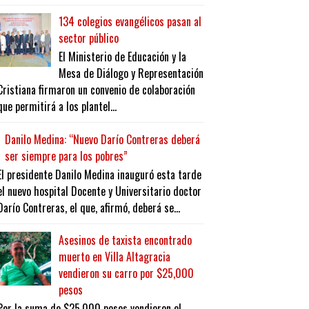
134 colegios evangélicos pasan al
sector público
El Ministerio de Educación y la
Mesa de Diálogo y Representación
Cristiana firmaron un convenio de colaboración
que permitirá a los plantel...
Danilo Medina: “Nuevo Darío Contreras deberá
ser siempre para los pobres”
El presidente Danilo Medina inauguró esta tarde
el nuevo hospital Docente y Universitario doctor
Darío Contreras, el que, afirmó, deberá se...
Asesinos de taxista encontrado
muerto en Villa Altagracia
vendieron su carro por $25,000
pesos
Por la suma de $25,000 pesos vendieron el