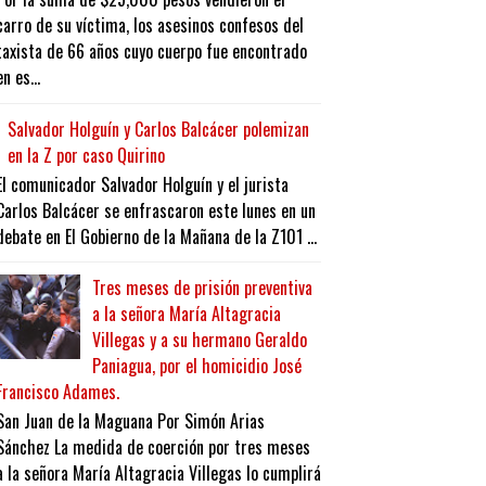
carro de su víctima, los asesinos confesos del
taxista de 66 años cuyo cuerpo fue encontrado
en es...
Salvador Holguín y Carlos Balcácer polemizan
en la Z por caso Quirino
El comunicador Salvador Holguín y el jurista
Carlos Balcácer se enfrascaron este lunes en un
debate en El Gobierno de la Mañana de la Z101 ...
Tres meses de prisión preventiva
a la señora María Altagracia
Villegas y a su hermano Geraldo
Paniagua, por el homicidio José
Francisco Adames.
San Juan de la Maguana Por Simón Arias
Sánchez La medida de coerción por tres meses
a la señora María Altagracia Villegas lo cumplirá