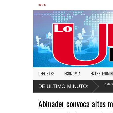
INICIO
DEPORTES
ECONOMÍA
ENTRETENIMI
inistra de Interior: “No vamos a desistir en nuestro empeño de transformar la Poli
DE ULTIMO MINUTO:
abusos
Abinader convoca altos m