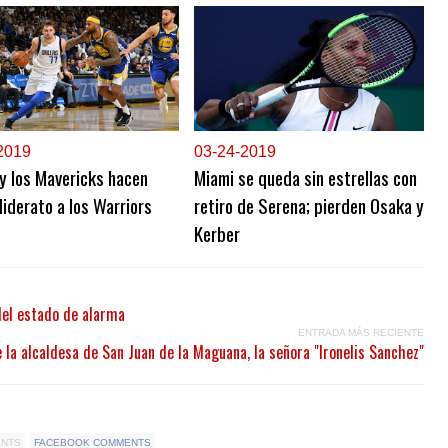
2019
0
3-24-2019
y los Mavericks hacen
Miami se queda sin estrellas con
liderato a los Warriors
retiro de Serena; pierden Osaka y
Kerber
 del estado de alarma
ENTRADA MÁS RECIENTE
la alcaldesa de San Juan de la Maguana, la señora "Ironelis Sanchez"
ENTS
FACEBOOK COMMENTS