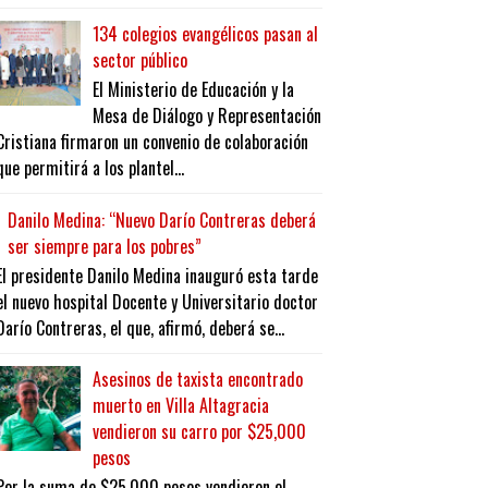
134 colegios evangélicos pasan al
sector público
El Ministerio de Educación y la
Mesa de Diálogo y Representación
Cristiana firmaron un convenio de colaboración
que permitirá a los plantel...
Danilo Medina: “Nuevo Darío Contreras deberá
ser siempre para los pobres”
El presidente Danilo Medina inauguró esta tarde
el nuevo hospital Docente y Universitario doctor
Darío Contreras, el que, afirmó, deberá se...
Asesinos de taxista encontrado
muerto en Villa Altagracia
vendieron su carro por $25,000
pesos
Por la suma de $25,000 pesos vendieron el