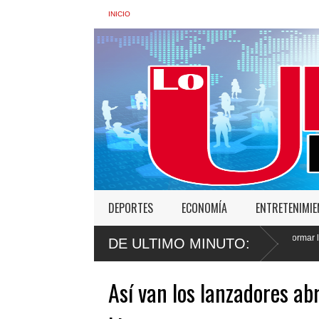
INICIO
DEPORTES
ECONOMÍA
ENTRETENIMI
r: “No vamos a desistir en nuestro empeño de transformar la Policía”, y promete ce
DE ULTIMO MINUTO:
Así van los lanzadores a