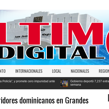
ENTO
INTERNACIONALES
LOCAL
NACIONALES
REGIO
ro impunidad ante
Gobierno deportó 7,237 extranjeros en condición migrat
semana
bridores dominicanos en Grandes