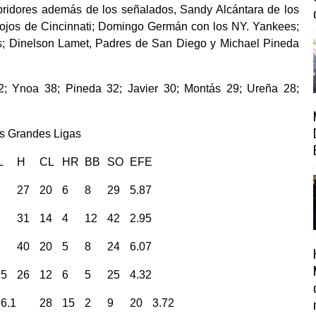
ridores además de los señalados, Sandy Alcántara de los
 Rojos de Cincinnati; Domingo Germán con los NY. Yankees;
s; Dinelson Lamet, Padres de San Diego y Michael Pineda
2; Ynoa 38; Pineda 32; Javier 30; Montás 29; Ureña 28;
as Grandes Ligas
L
H
CL
HR
BB
SO
EFE
27
20
6
8
29
5.87
31
14
4
12
42
2.95
40
20
5
8
24
6.07
25
26
12
6
5
25
4.32
6.1
28
15
2
9
20
3.72