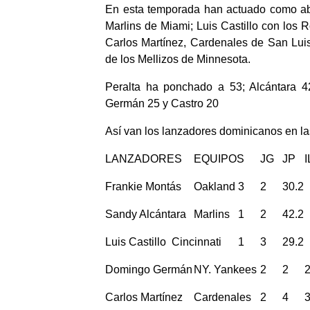
En esta temporada han actuado como ab
Marlins de Miami; Luis Castillo con los
Carlos Martínez, Cardenales de San Lui
de los Mellizos de Minnesota.
Peralta ha ponchado a 53; Alcántara 4
Germán 25 y Castro 20
Así van los lanzadores dominicanos en l
LANZADORES
EQUIPOS
JG
JP
I
Frankie Montás
Oakland
3
2
30.2
Sandy Alcántara
Marlins
1
2
42.2
Luis Castillo
Cincinnati
1
3
29.2
Domingo Germán
NY. Yankees
2
2
Carlos Martínez
Cardenales
2
4
3