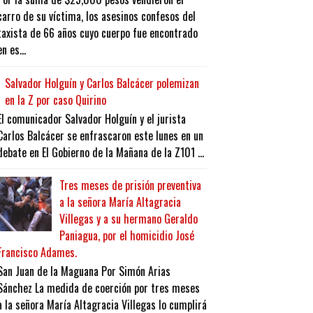
carro de su víctima, los asesinos confesos del
taxista de 66 años cuyo cuerpo fue encontrado
en es...
Salvador Holguín y Carlos Balcácer polemizan
en la Z por caso Quirino
El comunicador Salvador Holguín y el jurista
Carlos Balcácer se enfrascaron este lunes en un
debate en El Gobierno de la Mañana de la Z101 ...
Tres meses de prisión preventiva
a la señora María Altagracia
Villegas y a su hermano Geraldo
Paniagua, por el homicidio José
Francisco Adames.
San Juan de la Maguana Por Simón Arias
Sánchez La medida de coerción por tres meses
a la señora María Altagracia Villegas lo cumplirá