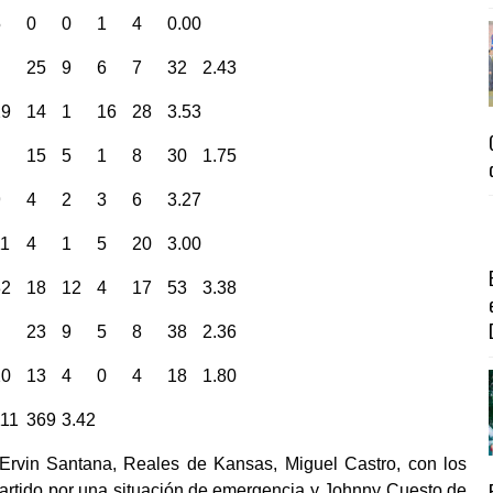
5
0
0
1
4
0.00
25
9
6
7
32
2.43
29
14
1
16
28
3.53
15
5
1
8
30
1.75
9
4
2
3
6
3.27
11
4
1
5
20
3.00
32
18
12
4
17
53
3.38
23
9
5
8
38
2.36
20
13
4
0
4
18
1.80
111
369
3.42
 Ervin Santana, Reales de Kansas, Miguel Castro, con los
partido por una situación de emergencia y Johnny Cuesto de