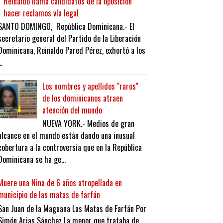
Reinaldo llama candidatos de la oposición
hacer reclamos vía legal
SANTO DOMINGO, República Dominicana.- El
secretario general del Partido de la Liberación
Dominicana, Reinaldo Pared Pérez, exhortó a los
..
Los nombres y apellidos "raros"
de los dominicanos atraen
atención del mundo
NUEVA YORK.- Medios de gran
alcance en el mundo están dando una inusual
cobertura a la controversia que en la República
Dominicana se ha ge...
Muere una Nina de 6 años atropellada en
municipio de las matas de farfán
San Juan de la Maguana Las Matas de Farfán Por
Simón Arias Sánchez La menor que trataba de