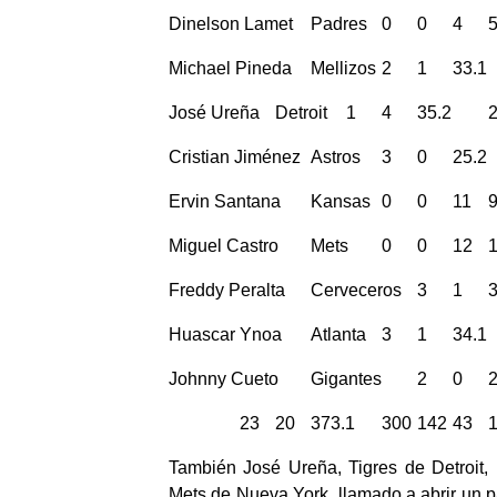
Dinelson Lamet
Padres
0
0
4
Michael Pineda
Mellizos
2
1
33.1
José Ureña
Detroit
1
4
35.2
Cristian Jiménez
Astros
3
0
25.2
Ervin Santana
Kansas
0
0
11
Miguel Castro
Mets
0
0
12
Freddy Peralta
Cerveceros
3
1
Huascar Ynoa
Atlanta
3
1
34.1
Johnny Cueto
Gigantes
2
0
23
20
373.1
300
142
43
También José Ureña, Tigres de Detroit,
Mets de Nueva York, llamado a abrir un 