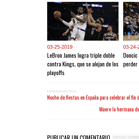
0
3-25-2019
0
3-24-
LeBron James logra triple doble
Doncic 
contra Kings, que se alejan de los
perder 
playoffs
ENTRADA ANTIGUA
Noche de fiestas en España para celebrar el fin
Muere la hermana de 
PUBLICAR UN COMENTARIO
DEFAULT COMM