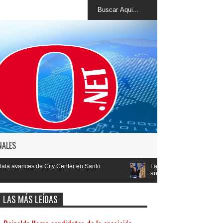
NALES
ter en Santo
Faride Raful: "Si un agente policial actuó mal, ten
ante la ley"
LAS MÁS LEÍDAS