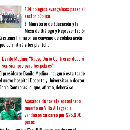
134 colegios evangélicos pasan al
sector público
El Ministerio de Educación y la
Mesa de Diálogo y Representación
Cristiana firmaron un convenio de colaboración
que permitirá a los plantel...
Danilo Medina: “Nuevo Darío Contreras deberá
ser siempre para los pobres”
El presidente Danilo Medina inauguró esta tarde
el nuevo hospital Docente y Universitario doctor
Darío Contreras, el que, afirmó, deberá se...
Asesinos de taxista encontrado
muerto en Villa Altagracia
vendieron su carro por $25,000
pesos
Por la suma de $25,000 pesos vendieron el