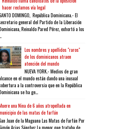
Reinaldo llama candidatos de la oposición
hacer reclamos vía legal
SANTO DOMINGO, República Dominicana.- El
secretario general del Partido de la Liberación
Dominicana, Reinaldo Pared Pérez, exhortó a los
..
Los nombres y apellidos "raros"
de los dominicanos atraen
atención del mundo
NUEVA YORK.- Medios de gran
alcance en el mundo están dando una inusual
cobertura a la controversia que en la República
Dominicana se ha ge...
Muere una Nina de 6 años atropellada en
municipio de las matas de farfán
San Juan de la Maguana Las Matas de Farfán Por
Simón Arias Sánchez La menor que trataba de