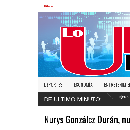
INICIO
DEPORTES
ECONOMÍA
ENTRETENIMI
nidad ante
Gobierno deportó 7,237 extranjeros en condición migratoria i
DE ULTIMO MINUTO:
semana
Nurys González Durán, n