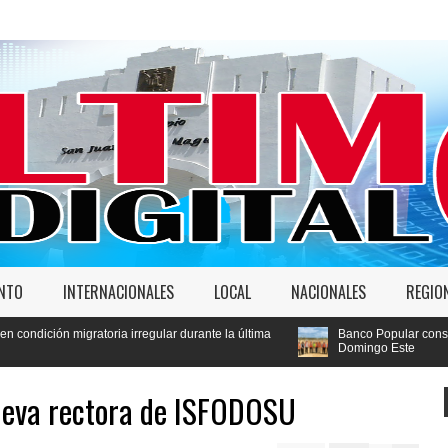
ENTO
INTERNACIONALES
LOCAL
NACIONALES
REGIO
rregular durante la última
Banco Popular constata avances de City Cen
Domingo Este
ueva rectora de ISFODOSU