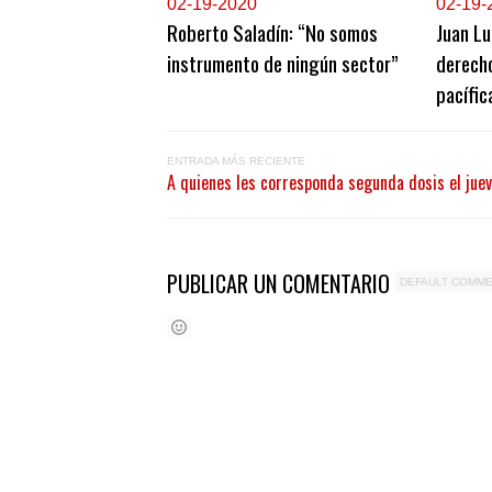
0
2-19-2020
0
2-19-
Roberto Saladín: “No somos
Juan Lu
instrumento de ningún sector”
derecho
pacífi
ENTRADA MÁS RECIENTE
A quienes les corresponda segunda dosis el jue
PUBLICAR UN COMENTARIO
DEFAULT COMM