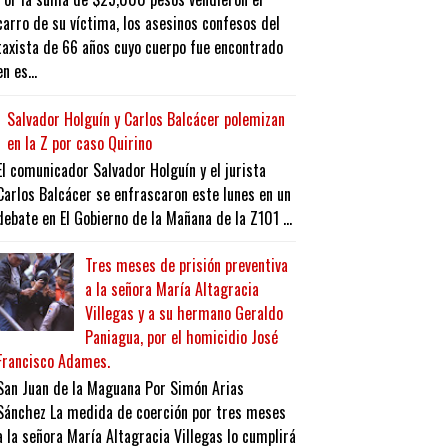
carro de su víctima, los asesinos confesos del
taxista de 66 años cuyo cuerpo fue encontrado
en es...
Salvador Holguín y Carlos Balcácer polemizan
en la Z por caso Quirino
El comunicador Salvador Holguín y el jurista
Carlos Balcácer se enfrascaron este lunes en un
debate en El Gobierno de la Mañana de la Z101 ...
Tres meses de prisión preventiva
a la señora María Altagracia
Villegas y a su hermano Geraldo
Paniagua, por el homicidio José
Francisco Adames.
San Juan de la Maguana Por Simón Arias
Sánchez La medida de coerción por tres meses
a la señora María Altagracia Villegas lo cumplirá