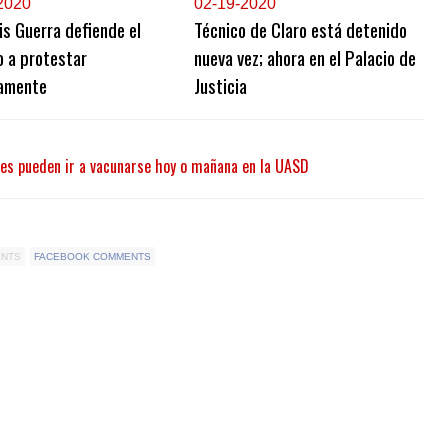
2020
0
2-19-2020
is Guerra defiende el
Técnico de Claro está detenido
 a protestar
nueva vez; ahora en el Palacio de
camente
Justicia
ves pueden ir a vacunarse hoy o mañana en la UASD
ENTS
FACEBOOK COMMENTS