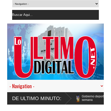
a”, y promete cero impunidad ante
Gobierno deportó 7,237 extranjeros en
DE ULTIMO MINUTO:
semana