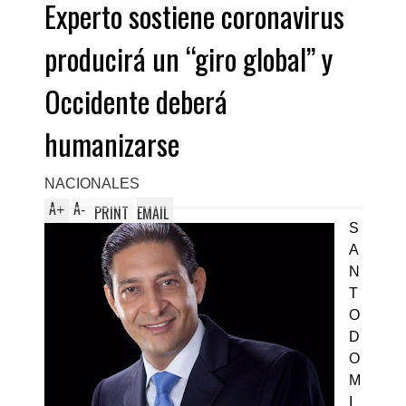
Experto sostiene coronavirus
Domingo Este
producirá un “giro global” y
Occidente deberá
humanizarse
NACIONALES
A
A
+
-
PRINT
EMAIL
S
A
N
T
O
D
O
M
I