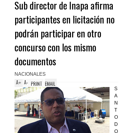
Sub director de Inapa afirma
participantes en licitación no
podrán participar en otro
concurso con los mismo
documentos
NACIONALES
A
A
+
-
PRINT
EMAIL
S
A
N
T
O
D
O