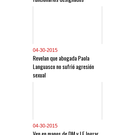
0
4-30-2015
Revelan que abogada Paola
Languasco no sufrió agresión
sexual
0
4-30-2015
Ven en manos de DM y LF lograr