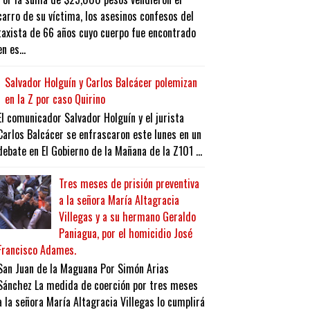
carro de su víctima, los asesinos confesos del
taxista de 66 años cuyo cuerpo fue encontrado
en es...
Salvador Holguín y Carlos Balcácer polemizan
en la Z por caso Quirino
El comunicador Salvador Holguín y el jurista
Carlos Balcácer se enfrascaron este lunes en un
debate en El Gobierno de la Mañana de la Z101 ...
Tres meses de prisión preventiva
a la señora María Altagracia
Villegas y a su hermano Geraldo
Paniagua, por el homicidio José
Francisco Adames.
San Juan de la Maguana Por Simón Arias
Sánchez La medida de coerción por tres meses
a la señora María Altagracia Villegas lo cumplirá