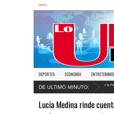
INICIO
DEPORTES
ECONOMÍA
ENTRETENIMI
: “No vamos a desistir en nuestro empeño de transformar la Policía”, y promete cer
DE ULTIMO MINUTO:
Lucía Medina rinde cuent