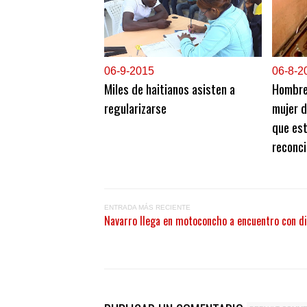
0
6-9-2015
0
6-8-2
Miles de haitianos asisten a
Hombre
regularizarse
mujer d
que es
reconci
ENTRADA MÁS RECIENTE
Navarro llega en motoconcho a encuentro con di