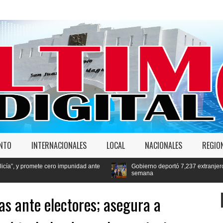
ENTO
INTERNACIONALES
LOCAL
NACIONALES
REGIO
o impunidad ante
Gobierno deportó 7,237 extranjeros en condición migrato
semana
as ante electores; asegura a