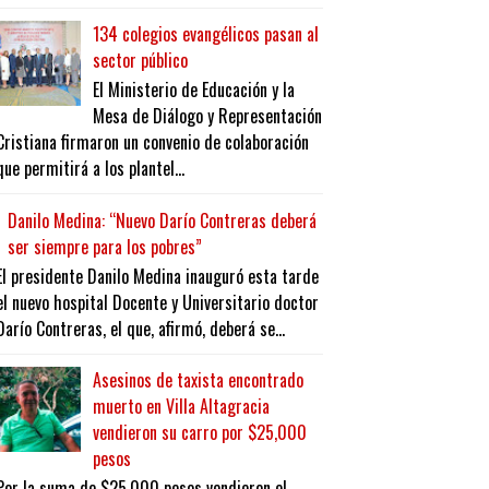
134 colegios evangélicos pasan al
sector público
El Ministerio de Educación y la
Mesa de Diálogo y Representación
Cristiana firmaron un convenio de colaboración
que permitirá a los plantel...
Danilo Medina: “Nuevo Darío Contreras deberá
ser siempre para los pobres”
El presidente Danilo Medina inauguró esta tarde
el nuevo hospital Docente y Universitario doctor
Darío Contreras, el que, afirmó, deberá se...
Asesinos de taxista encontrado
muerto en Villa Altagracia
vendieron su carro por $25,000
pesos
Por la suma de $25,000 pesos vendieron el