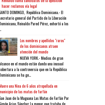
Reinaldo llama candidatos de la oposición
hacer reclamos vía legal
SANTO DOMINGO, República Dominicana.- El
secretario general del Partido de la Liberación
Dominicana, Reinaldo Pared Pérez, exhortó a los
..
Los nombres y apellidos "raros"
de los dominicanos atraen
atención del mundo
NUEVA YORK.- Medios de gran
alcance en el mundo están dando una inusual
cobertura a la controversia que en la República
Dominicana se ha ge...
Muere una Nina de 6 años atropellada en
municipio de las matas de farfán
San Juan de la Maguana Las Matas de Farfán Por
Simón Arias Sánchez La menor que trataba de