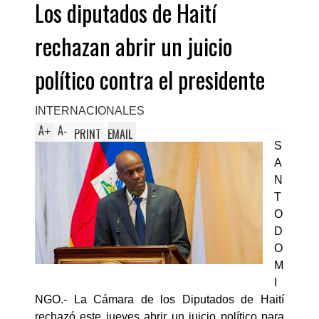
Los diputados de Haití
rechazan abrir un juicio
político contra el presidente
INTERNACIONALES
A
A
+
-
PRINT
EMAIL
S
A
N
T
O
D
O
M
I
NGO.- La Cámara de los Diputados de Haití
rechazó este jueves abrir un juicio político para