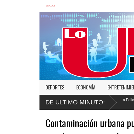
INICIO
DEPORTES
ECONOMÍA
ENTRETENIMI
 “No vamos a desistir en nuestro empeño de transformar la Policía”, y promete cero 
DE ULTIMO MINUTO:
Contaminación urbana pu