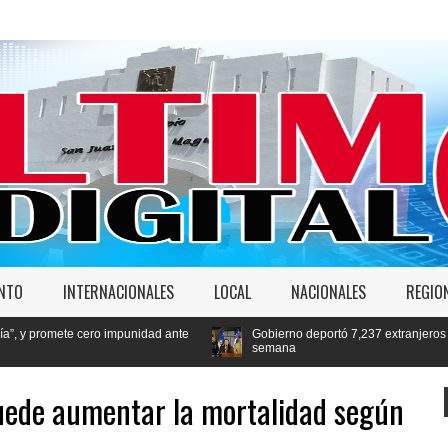
ENTO
INTERNACIONALES
LOCAL
NACIONALES
REGIO
impunidad ante
Gobierno deportó 7,237 extranjeros en condición migratori
semana
ede aumentar la mortalidad según