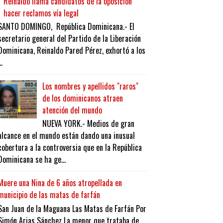
Reinaldo llama candidatos de la oposición
hacer reclamos vía legal
SANTO DOMINGO, República Dominicana.- El
secretario general del Partido de la Liberación
Dominicana, Reinaldo Pared Pérez, exhortó a los
..
Los nombres y apellidos "raros"
de los dominicanos atraen
atención del mundo
NUEVA YORK.- Medios de gran
alcance en el mundo están dando una inusual
cobertura a la controversia que en la República
Dominicana se ha ge...
Muere una Nina de 6 años atropellada en
municipio de las matas de farfán
San Juan de la Maguana Las Matas de Farfán Por
Simón Arias Sánchez La menor que trataba de