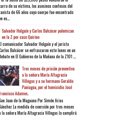
carro de su víctima, los asesinos confesos del
taxista de 66 años cuyo cuerpo fue encontrado
en es...
Salvador Holguín y Carlos Balcácer polemizan
en la Z por caso Quirino
El comunicador Salvador Holguín y el jurista
Carlos Balcácer se enfrascaron este lunes en un
debate en El Gobierno de la Mañana de la Z101 ...
Tres meses de prisión preventiva
a la señora María Altagracia
Villegas y a su hermano Geraldo
Paniagua, por el homicidio José
Francisco Adames.
San Juan de la Maguana Por Simón Arias
Sánchez La medida de coerción por tres meses
a la señora María Altagracia Villegas lo cumplirá