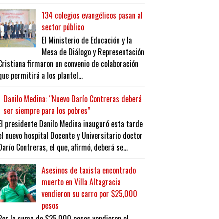
134 colegios evangélicos pasan al
sector público
El Ministerio de Educación y la
Mesa de Diálogo y Representación
Cristiana firmaron un convenio de colaboración
que permitirá a los plantel...
Danilo Medina: “Nuevo Darío Contreras deberá
ser siempre para los pobres”
El presidente Danilo Medina inauguró esta tarde
el nuevo hospital Docente y Universitario doctor
Darío Contreras, el que, afirmó, deberá se...
Asesinos de taxista encontrado
muerto en Villa Altagracia
vendieron su carro por $25,000
pesos
Por la suma de $25,000 pesos vendieron el