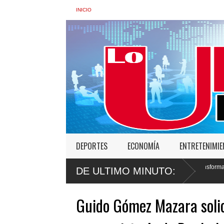
INICIO
DEPORTES
ECONOMÍA
ENTRETENIMI
 Interior: “No vamos a desistir en nuestro empeño de transformar la Policía”, y pr
DE ULTIMO MINUTO:
Guido Gómez Mazara solic