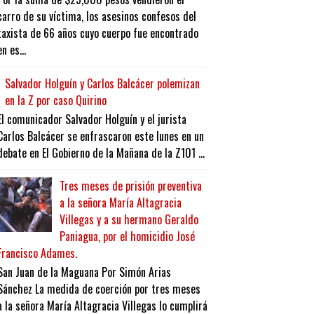
carro de su víctima, los asesinos confesos del
taxista de 66 años cuyo cuerpo fue encontrado
en es...
Salvador Holguín y Carlos Balcácer polemizan
en la Z por caso Quirino
El comunicador Salvador Holguín y el jurista
Carlos Balcácer se enfrascaron este lunes en un
debate en El Gobierno de la Mañana de la Z101 ...
Tres meses de prisión preventiva
a la señora María Altagracia
Villegas y a su hermano Geraldo
Paniagua, por el homicidio José
Francisco Adames.
San Juan de la Maguana Por Simón Arias
Sánchez La medida de coerción por tres meses
a la señora María Altagracia Villegas lo cumplirá