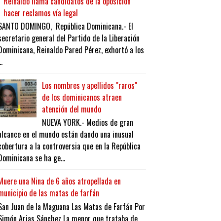
Reinaldo llama candidatos de la oposición
hacer reclamos vía legal
SANTO DOMINGO, República Dominicana.- El
secretario general del Partido de la Liberación
Dominicana, Reinaldo Pared Pérez, exhortó a los
..
Los nombres y apellidos "raros"
de los dominicanos atraen
atención del mundo
NUEVA YORK.- Medios de gran
alcance en el mundo están dando una inusual
cobertura a la controversia que en la República
Dominicana se ha ge...
Muere una Nina de 6 años atropellada en
municipio de las matas de farfán
San Juan de la Maguana Las Matas de Farfán Por
Simón Arias Sánchez La menor que trataba de