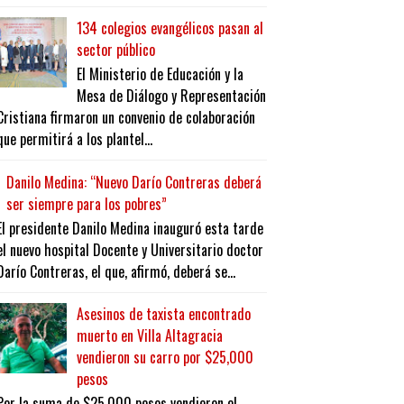
134 colegios evangélicos pasan al
sector público
El Ministerio de Educación y la
Mesa de Diálogo y Representación
Cristiana firmaron un convenio de colaboración
que permitirá a los plantel...
Danilo Medina: “Nuevo Darío Contreras deberá
ser siempre para los pobres”
El presidente Danilo Medina inauguró esta tarde
el nuevo hospital Docente y Universitario doctor
Darío Contreras, el que, afirmó, deberá se...
Asesinos de taxista encontrado
muerto en Villa Altagracia
vendieron su carro por $25,000
pesos
Por la suma de $25,000 pesos vendieron el