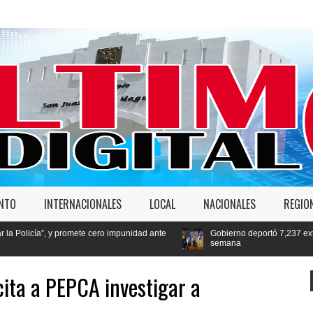
ENTO
INTERNACIONALES
LOCAL
NACIONALES
REGIO
omete cero impunidad ante
Gobierno deportó 7,237 extranjeros en condició
semana
ita a PEPCA investigar a