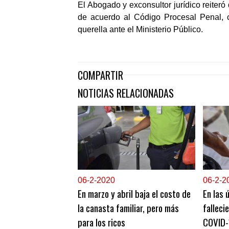
El Abogado y exconsultor jurídico reiter
de acuerdo al Código Procesal Penal, c
querella ante el Ministerio Público.
COMPARTIR
NOTICIAS RELACIONADAS
0
6-2-2020
0
6-2-2
En marzo y abril baja el costo de
En las 
la canasta familiar, pero más
falleci
para los ricos
COVID-