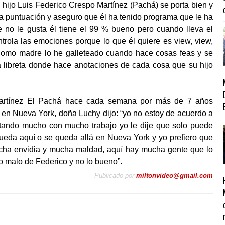
hijo Luis Federico Crespo Martínez (Pachá) se porta bien y
la puntuación y aseguro que él ha tenido programa que le ha
 no le gusta él tiene el 99 % bueno pero cuando lleva el
trola las emociones porque lo que él quiere es view, view,
 como madre lo he galleteado cuando hace cosas feas y se
a libreta donde hace anotaciones de cada cosa que su hijo
Martínez El Pachá hace cada semana por más de 7 años
 en Nueva York, doña Luchy dijo: “yo no estoy de acuerdo a
atando mucho con mucho trabajo yo le dije que solo puede
ueda aquí o se queda allá en Nueva York y yo prefiero que
cha envidia y mucha maldad, aquí hay mucha gente que lo
lo malo de Federico y no lo bueno”.
Publicado por
miltonvideo@gmail.com