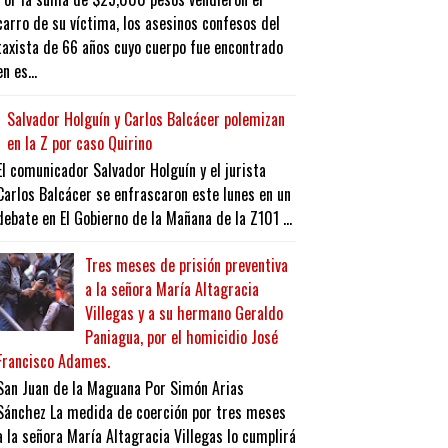
carro de su víctima, los asesinos confesos del
taxista de 66 años cuyo cuerpo fue encontrado
en es...
Salvador Holguín y Carlos Balcácer polemizan
en la Z por caso Quirino
El comunicador Salvador Holguín y el jurista
Carlos Balcácer se enfrascaron este lunes en un
debate en El Gobierno de la Mañana de la Z101 ...
Tres meses de prisión preventiva
a la señora María Altagracia
Villegas y a su hermano Geraldo
Paniagua, por el homicidio José
Francisco Adames.
San Juan de la Maguana Por Simón Arias
Sánchez La medida de coerción por tres meses
a la señora María Altagracia Villegas lo cumplirá