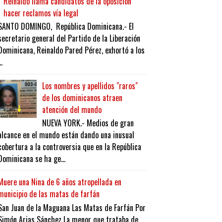
Reinaldo llama candidatos de la oposición
hacer reclamos vía legal
SANTO DOMINGO, República Dominicana.- El
secretario general del Partido de la Liberación
Dominicana, Reinaldo Pared Pérez, exhortó a los
..
Los nombres y apellidos "raros"
de los dominicanos atraen
atención del mundo
NUEVA YORK.- Medios de gran
alcance en el mundo están dando una inusual
cobertura a la controversia que en la República
Dominicana se ha ge...
Muere una Nina de 6 años atropellada en
municipio de las matas de farfán
San Juan de la Maguana Las Matas de Farfán Por
Simón Arias Sánchez La menor que trataba de