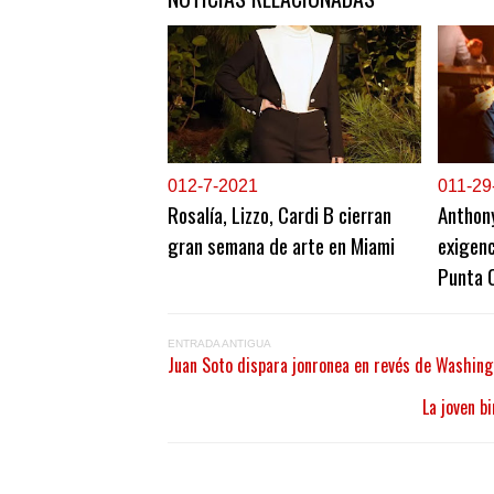
0
12-7-2021
0
11-29
Rosalía, Lizzo, Cardi B cierran
Anthon
gran semana de arte en Miami
exigenc
Punta 
ENTRADA ANTIGUA
Juan Soto dispara jonronea en revés de Washing
La joven b