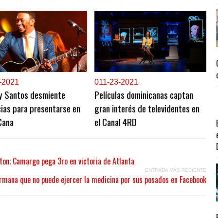
-2021
0
11-23-2021
y Santos desmiente
Películas dominicanas captan
ias para presentarse en
gran interés de televidentes en
Cana
el Canal 4RD
ton; Camargo pega 3ro en victoria de Atlanta
ENTRADA MÁS RECIENTE
irmana que no puede ejercer la medicina por sus posados en Facebook