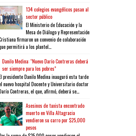
134 colegios evangélicos pasan al
sector público
El Ministerio de Educación y la
Mesa de Diálogo y Representación
Cristiana firmaron un convenio de colaboración
que permitirá a los plantel...
Danilo Medina: “Nuevo Darío Contreras deberá
ser siempre para los pobres”
El presidente Danilo Medina inauguró esta tarde
el nuevo hospital Docente y Universitario doctor
Darío Contreras, el que, afirmó, deberá se...
Asesinos de taxista encontrado
muerto en Villa Altagracia
vendieron su carro por $25,000
pesos
Por la suma de $25,000 pesos vendieron el