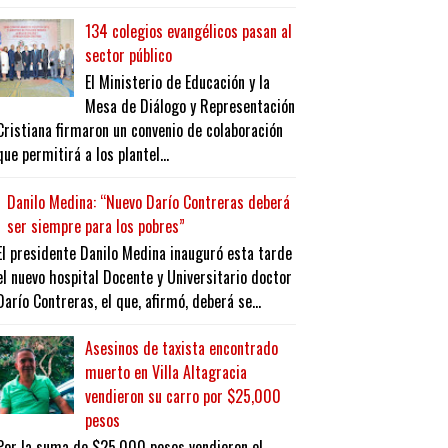
134 colegios evangélicos pasan al
sector público
El Ministerio de Educación y la
Mesa de Diálogo y Representación
Cristiana firmaron un convenio de colaboración
que permitirá a los plantel...
Danilo Medina: “Nuevo Darío Contreras deberá
ser siempre para los pobres”
El presidente Danilo Medina inauguró esta tarde
el nuevo hospital Docente y Universitario doctor
Darío Contreras, el que, afirmó, deberá se...
Asesinos de taxista encontrado
muerto en Villa Altagracia
vendieron su carro por $25,000
pesos
Por la suma de $25,000 pesos vendieron el