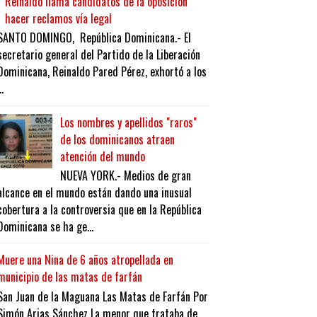
Reinaldo llama candidatos de la oposición
hacer reclamos vía legal
SANTO DOMINGO, República Dominicana.- El
secretario general del Partido de la Liberación
Dominicana, Reinaldo Pared Pérez, exhortó a los
..
Los nombres y apellidos "raros"
de los dominicanos atraen
atención del mundo
NUEVA YORK.- Medios de gran
alcance en el mundo están dando una inusual
cobertura a la controversia que en la República
Dominicana se ha ge...
Muere una Nina de 6 años atropellada en
municipio de las matas de farfán
San Juan de la Maguana Las Matas de Farfán Por
Simón Arias Sánchez La menor que trataba de