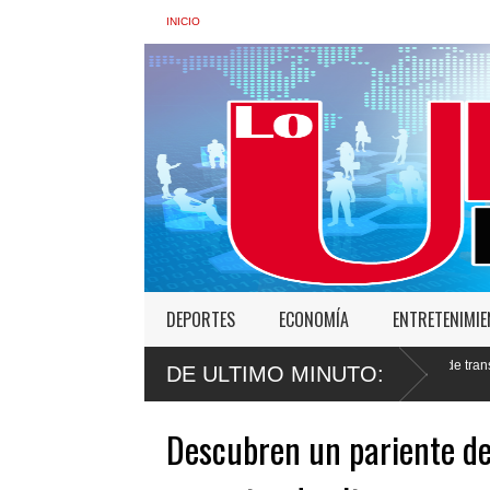
INICIO
DEPORTES
ECONOMÍA
ENTRETENIMI
inistra de Interior: “No vamos a desistir en nuestro empeño de transformar la Polic
DE ULTIMO MINUTO:
busos
Descubren un pariente de