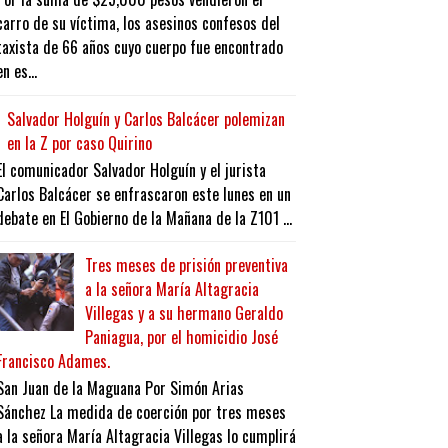
carro de su víctima, los asesinos confesos del
taxista de 66 años cuyo cuerpo fue encontrado
en es...
Salvador Holguín y Carlos Balcácer polemizan
en la Z por caso Quirino
El comunicador Salvador Holguín y el jurista
Carlos Balcácer se enfrascaron este lunes en un
debate en El Gobierno de la Mañana de la Z101 ...
Tres meses de prisión preventiva
a la señora María Altagracia
Villegas y a su hermano Geraldo
Paniagua, por el homicidio José
Francisco Adames.
San Juan de la Maguana Por Simón Arias
Sánchez La medida de coerción por tres meses
a la señora María Altagracia Villegas lo cumplirá