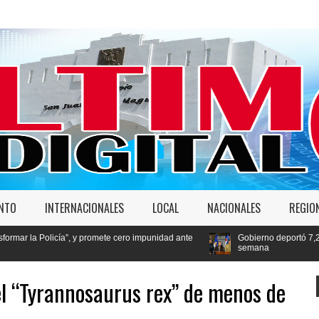
ENTO
INTERNACIONALES
LOCAL
NACIONALES
REGIO
ía”, y promete cero impunidad ante
Gobierno deportó 7,237 extranjeros en
semana
l “Tyrannosaurus rex” de menos de