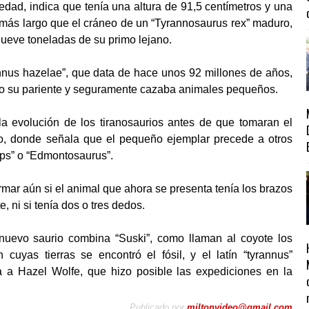
edad, indica que tenía una altura de 91,5 centímetros y una
 más largo que el cráneo de un “Tyrannosaurus rex” maduro,
 nueve toneladas de su primo lejano.
annus hazelae”, que data de hace unos 92 millones de años,
mo su pariente y seguramente cazaba animales pequeños.
la evolución de los tiranosaurios antes de que tomaran el
ículo, donde señala que el pequeño ejemplar precede a otros
tops” o “Edmontosaurus”.
rmar aún si el animal que ahora se presenta tenía los brazos
 ni si tenía dos o tres dedos.
 nuevo saurio combina “Suski”, como llaman al coyote los
 cuyas tierras se encontró el fósil, y el latín “tyrannus”
a a Hazel Wolfe, que hizo posible las expediciones en la
Publicado por
miltonvideo@gmail.com