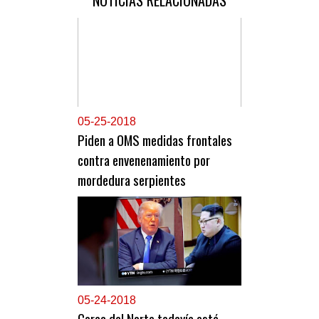
NOTICIAS RELACIONADAS
0
5-25-2018
Piden a OMS medidas frontales
contra envenenamiento por
mordedura serpientes
0
5-24-2018
Corea del Norte todavía está