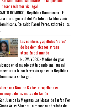
Reinaldo llama candidatos de la oposición
hacer reclamos vía legal
SANTO DOMINGO, República Dominicana.- El
secretario general del Partido de la Liberación
Dominicana, Reinaldo Pared Pérez, exhortó a los
..
Los nombres y apellidos "raros"
de los dominicanos atraen
atención del mundo
NUEVA YORK.- Medios de gran
alcance en el mundo están dando una inusual
cobertura a la controversia que en la República
Dominicana se ha ge...
Muere una Nina de 6 años atropellada en
municipio de las matas de farfán
San Juan de la Maguana Las Matas de Farfán Por
Simón Arias Sánchez La menor que trataba de