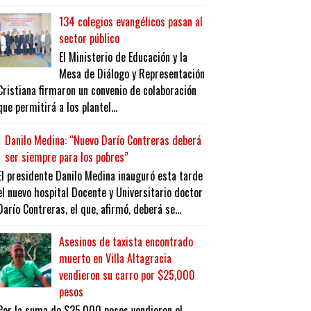
134 colegios evangélicos pasan al
sector público
El Ministerio de Educación y la
Mesa de Diálogo y Representación
Cristiana firmaron un convenio de colaboración
que permitirá a los plantel...
Danilo Medina: “Nuevo Darío Contreras deberá
ser siempre para los pobres”
El presidente Danilo Medina inauguró esta tarde
el nuevo hospital Docente y Universitario doctor
Darío Contreras, el que, afirmó, deberá se...
Asesinos de taxista encontrado
muerto en Villa Altagracia
vendieron su carro por $25,000
pesos
Por la suma de $25,000 pesos vendieron el