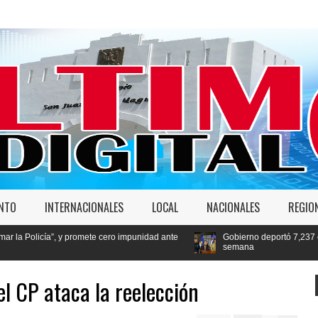
ENTO
INTERNACIONALES
LOCAL
NACIONALES
REGIO
 promete cero impunidad ante
Gobierno deportó 7,237 extranjeros en condi
semana
el CP ataca la reelección