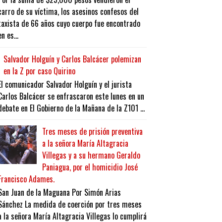
carro de su víctima, los asesinos confesos del
taxista de 66 años cuyo cuerpo fue encontrado
en es...
Salvador Holguín y Carlos Balcácer polemizan
en la Z por caso Quirino
El comunicador Salvador Holguín y el jurista
Carlos Balcácer se enfrascaron este lunes en un
debate en El Gobierno de la Mañana de la Z101 ...
Tres meses de prisión preventiva
a la señora María Altagracia
Villegas y a su hermano Geraldo
Paniagua, por el homicidio José
Francisco Adames.
San Juan de la Maguana Por Simón Arias
Sánchez La medida de coerción por tres meses
a la señora María Altagracia Villegas lo cumplirá