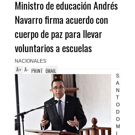
Ministro de educación Andrés
Navarro firma acuerdo con
cuerpo de paz para llevar
voluntarios a escuelas
NACIONALES
A
A
+
-
PRINT
EMAIL
S
A
N
T
O
D
O
M
I