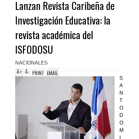
Lanzan Revista Caribeña de
Investigación Educativa: la
revista académica del
ISFODOSU
NACIONALES
A
A
+
-
PRINT
EMAIL
S
A
N
T
O
D
O
M
I