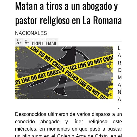
Matan a tiros a un abogado y
pastor religioso en La Romana
NACIONALES
A
A
+
-
PRINT
EMAIL
L
A
R
O
M
A
N
A
.
Desconocidos ultimaron de varios disparos a un
conocido abogado y líder religioso este
miércoles, en momentos en que pasó a buscar
un hijo suyo en el Colegio Arca de Cristo, en el