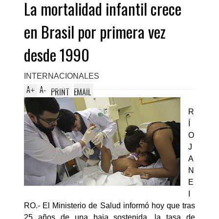
La mortalidad infantil crece
en Brasil por primera vez
desde 1990
INTERNACIONALES
A
A
+
-
PRINT
EMAIL
R
Í
O
J
A
N
E
I
RO.- El Ministerio de Salud informó hoy que tras
25 años de una baja sostenida, la tasa de