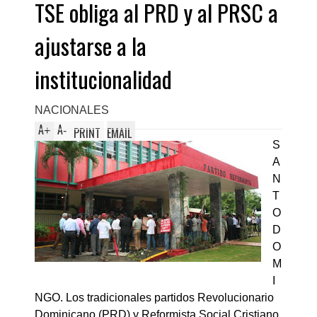
TSE obliga al PRD y al PRSC a
ajustarse a la
institucionalidad
NACIONALES
A
A
+
-
PRINT
EMAIL
S
A
N
T
O
D
O
M
I
NGO. Los tradicionales partidos Revolucionario
Dominicano (PRD) y Reformista Social Cristiano