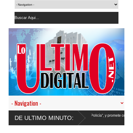
desistir en nuestro empeño de transformar la Policía”, y promete cero impunidad ant
DE ULTIMO MINUTO: