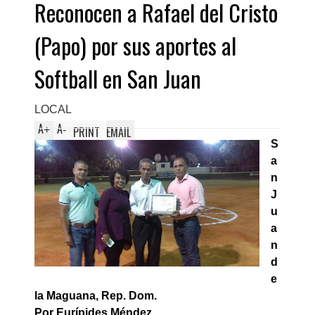
Reconocen a Rafael del Cristo
(Papo) por sus aportes al
Softball en San Juan
LOCAL
A
A
+
-
PRINT
EMAIL
S
a
n
J
u
a
n
d
e
la Maguana, Rep. Dom.
Por Eurípides Méndez