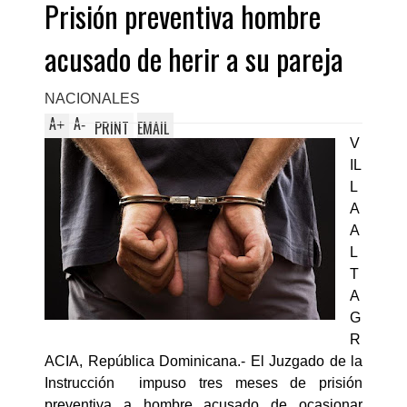
Prisión preventiva hombre
Domi
acusado de herir a su pareja
NACIONALES
A
A
+
-
PRINT
EMAIL
V
IL
L
A
A
L
T
A
G
R
ACIA, República Dominicana.- El Juzgado de la
Instrucción impuso tres meses de prisión
preventiva a hombre acusado de ocasionar