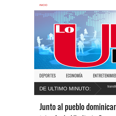
INICIO
DEPORTES
ECONOMÍA
ENTRETENIMI
ra de Interior: “No vamos a desistir en nuestro empeño de transformar la Policía”, 
DE ULTIMO MINUTO:
s
Junto al pueblo dominica