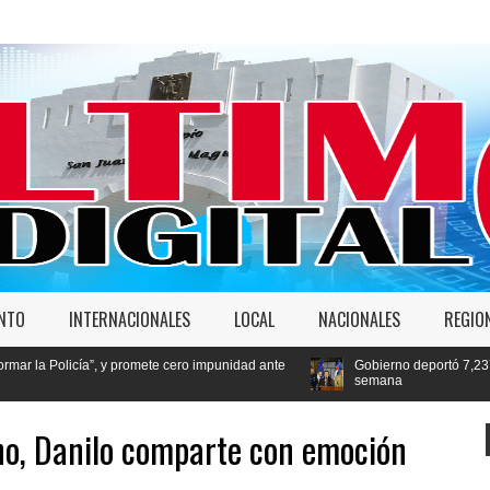
ENTO
INTERNACIONALES
LOCAL
NACIONALES
REGIO
y promete cero impunidad ante
Gobierno deportó 7,237 extranjeros en cond
semana
no, Danilo comparte con emoción