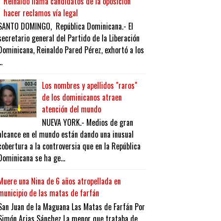
Reinaldo llama candidatos de la oposición
hacer reclamos vía legal
SANTO DOMINGO, República Dominicana.- El
secretario general del Partido de la Liberación
Dominicana, Reinaldo Pared Pérez, exhortó a los
..
Los nombres y apellidos "raros"
de los dominicanos atraen
atención del mundo
NUEVA YORK.- Medios de gran
alcance en el mundo están dando una inusual
cobertura a la controversia que en la República
Dominicana se ha ge...
Muere una Nina de 6 años atropellada en
municipio de las matas de farfán
San Juan de la Maguana Las Matas de Farfán Por
Simón Arias Sánchez La menor que trataba de