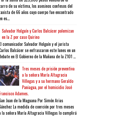
carro de su víctima, los asesinos confesos del
taxista de 66 años cuyo cuerpo fue encontrado
en es...
Salvador Holguín y Carlos Balcácer polemizan
en la Z por caso Quirino
El comunicador Salvador Holguín y el jurista
Carlos Balcácer se enfrascaron este lunes en un
debate en El Gobierno de la Mañana de la Z101 ...
Tres meses de prisión preventiva
a la señora María Altagracia
Villegas y a su hermano Geraldo
Paniagua, por el homicidio José
Francisco Adames.
San Juan de la Maguana Por Simón Arias
Sánchez La medida de coerción por tres meses
a la señora María Altagracia Villegas lo cumplirá