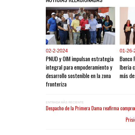
0
2-2-2024
0
1-26-
PNUD y OIM impulsan estrategia
Banco P
integral para empoderamiento y
Iberia 
desarrollo sostenible en la zona
más de
fronteriza
ENTRADA MÁS RECIENTE
Despacho de la Primera Dama reafirma comprom
Pris