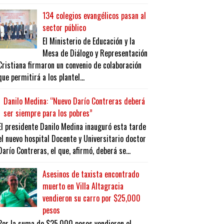
134 colegios evangélicos pasan al
sector público
El Ministerio de Educación y la
Mesa de Diálogo y Representación
Cristiana firmaron un convenio de colaboración
que permitirá a los plantel...
Danilo Medina: “Nuevo Darío Contreras deberá
ser siempre para los pobres”
El presidente Danilo Medina inauguró esta tarde
el nuevo hospital Docente y Universitario doctor
Darío Contreras, el que, afirmó, deberá se...
Asesinos de taxista encontrado
muerto en Villa Altagracia
vendieron su carro por $25,000
pesos
Por la suma de $25,000 pesos vendieron el