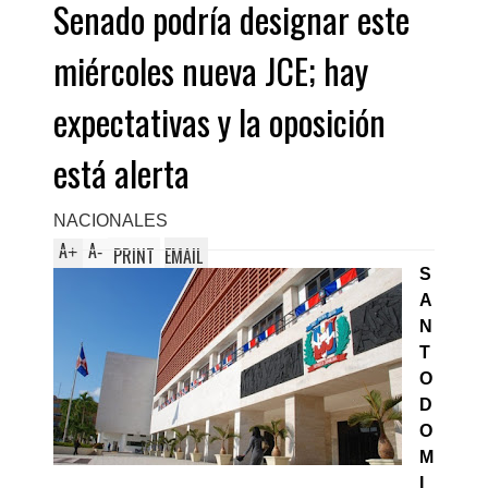
Senado podría designar este
miércoles nueva JCE; hay
expectativas y la oposición
está alerta
NACIONALES
A
A
+
-
PRINT
EMAIL
S
A
N
T
O
D
O
M
I