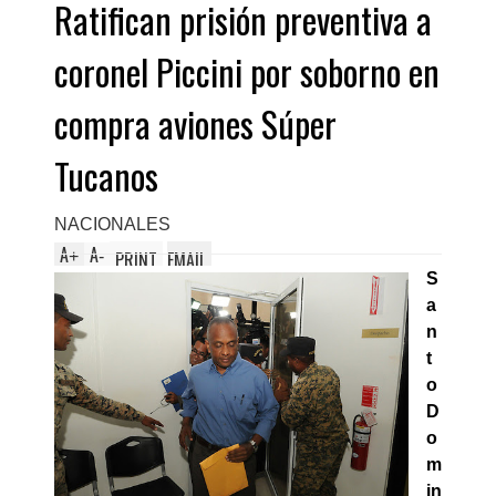
Ratifican prisión preventiva a
coronel Piccini por soborno en
compra aviones Súper
Tucanos
NACIONALES
A
A
+
-
PRINT
EMAIL
S
a
n
t
o
D
o
m
in